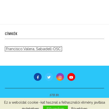
CÍMKÉK
Francisco Valera
,
Sabadell-OSC
STB Bt.
Minden jog fenntartva © 2007-2022
Ez a weboldal cookie -kat használ a felhasználói élmény javítása
Szerzői jogok, adatvédelem
-
Impresszum
érdekében.
Elfogadom
Bővebben