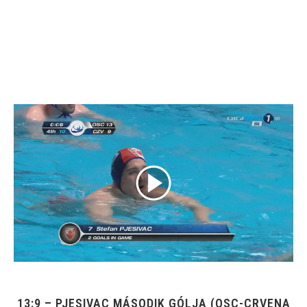
13:9 – PJESIVAC MÁSODIK GÓLJA (OSC-CRVENA