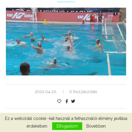
2022.04.20.
0 hozzászólás
Ez a weboldal cookie -kat használ a felhasználói élmény javítása
érdekében.
Elfogadom
Bővebben
1
2
3
4