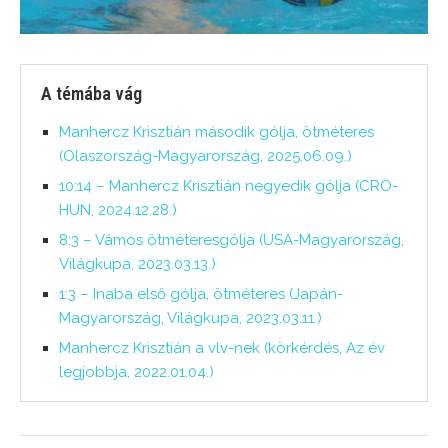
A témába vág
Manhercz Krisztián második gólja, ötméteres
(Olaszország-Magyarország, 2025.06.09.)
10:14 – Manhercz Krisztián negyedik gólja (CRO-
HUN, 2024.12.28.)
8:3 – Vámos ötméteresgólja (USA-Magyarország,
Világkupa, 2023.03.13.)
1:3 – Inaba első gólja, ötméteres (Japán-
Magyarország, Világkupa, 2023.03.11.)
Manhercz Krisztián a vlv-nek (körkérdés, Az év
legjobbja, 2022.01.04.)