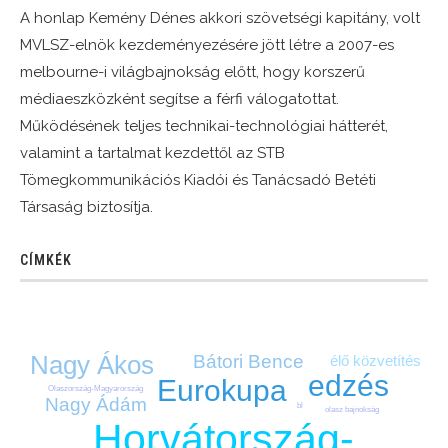
A honlap Kemény Dénes akkori szövetségi kapitány, volt
MVLSZ-elnök kezdeményezésére jött létre a 2007-es
melbourne-i világbajnokság előtt, hogy korszerű
médiaeszközként segítse a férfi válogatottat.
Működésének teljes technikai-technológiai hátterét,
valamint a tartalmat kezdettől az STB
Tömegkommunikációs Kiadói és Tanácsadó Betéti
Társaság biztosítja.
CÍMKÉK
Nagy Ákos
Bátori Bence
élő közvetítés
edzés
Eurokupa
Olaszország-Magyarország
Nagy Ádám
bl
olasz bajnokság
Horvátország-