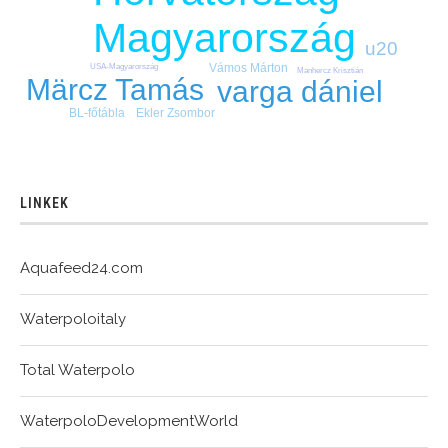
Magyarország
u20
Vámos Márton
USA-Magyarország
Manhercz Krisztián
Märcz Tamás
varga dániel
BL-főtábla
Ekler Zsombor
LINKEK
Aquafeed24.com
Waterpoloitaly
Total Waterpolo
WaterpoloDevelopmentWorld