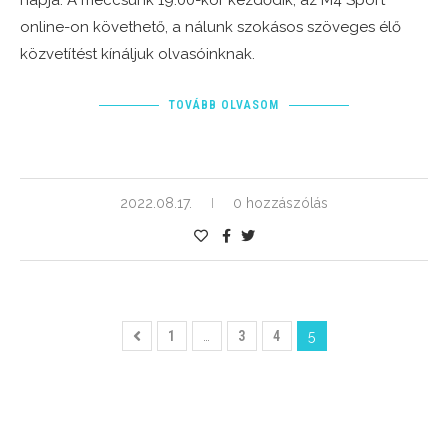
napja. A meccsünk 19.00-kor kezdődik, az M4 Sport
online-on követhető, a nálunk szokásos szöveges élő
közvetítést kínáljuk olvasóinknak.
TOVÁBB OLVASOM
2022.08.17.
0 hozzászólás
1
…
3
4
5