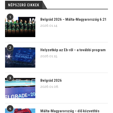
NÉPSZERŰ CIKKEK
1
Belgrád 2026 – Málta-Magyarország 6:21
2026.01.14.
2
Helyzetkép az Eb-ről – a további program
2026.01.15.
3
Belgrád 2026
2026.01.08.
4
Málta-Magyarország – élő közvetítés