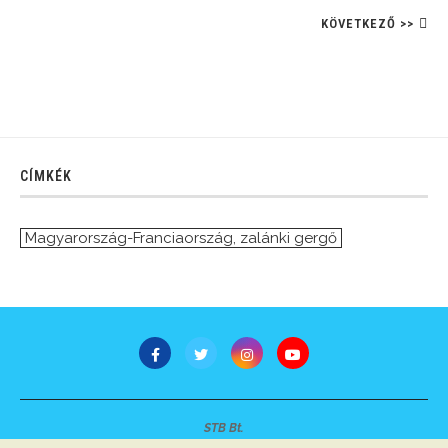
KÖVETKEZŐ >>
CÍMKÉK
Magyarország-Franciaország
,
zalánki gergő
STB Bt.
Minden jog fenntartva © 2007-2022