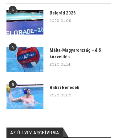
3
Belgrád 2026
2026.01.08.
4
Málta-Magyarország – élő
közvetítés
2026.01.14.
5
Batizi Benedek
2026.01.08.
AZ ÚJ VLV ARCHÍVUMA