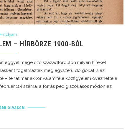
Hírfolyam
LEM – HÍRBÖRZE 1900-BÓL
it eggyel megelőző századfordulón milyen híreket
másként fogalmaztak meg egyszerű dolgokat is az
közé – tehát már akkor valamiféle közfigyelem övezhette a
 február 11-i száma, a forrás pedig szokásos módon az
ÁBB OLVASOM