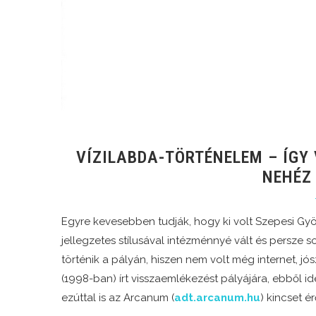
VÍZILABDA-TÖRTÉNELEM – ÍGY
NEHÉZ
Egyre kevesebben tudják, hogy ki volt Szepesi Györg
jellegzetes stílusával intézménnyé vált és persze so
történik a pályán, hiszen nem volt még internet, jó
(1998-ban) írt visszaemlékezést pályájára, ebből id
ezúttal is az Arcanum (
adt.arcanum.hu
) kincset é