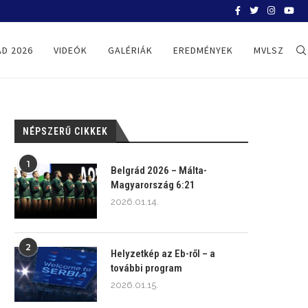
BELGRÁD 2026
D 2026
VIDEÓK
GALÉRIÁK
EREDMÉNYEK
MVLSZ
NÉPSZERŰ CIKKEK
1
Belgrád 2026 – Málta-
Magyarország 6:21
2026.01.14.
2
Helyzetkép az Eb-ről – a
további program
2026.01.15.