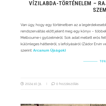
VÍZILABDA-TÖRTÉNELEM – RA
SZE
Van úgy, hogy egy történetben az a legérdekesebb,
rendszerváltás előtt jelent meg egy könyv – többek
Melbourne-i győzelméről. Sok adat mellett erős felt
különleges hátteréről, s lefolyásáról (Zádor Ervin 
szerint:
Arcanum Újságok)
TOV
2024.10.31.
0 hozzászólás