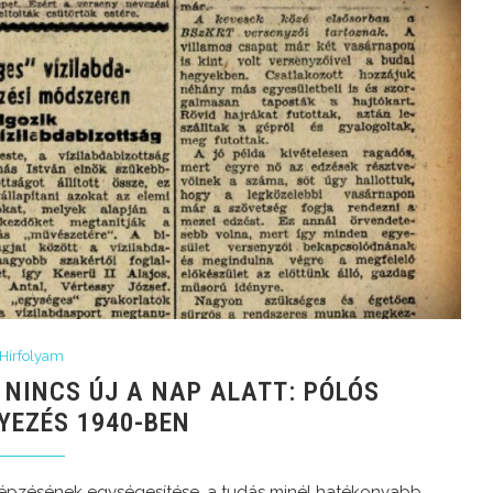
Hírfolyam
 NINCS ÚJ A NAP ALATT: PÓLÓS
YEZÉS 1940-BEN
 képzésének egységesítése, a tudás minél hatékonyabb