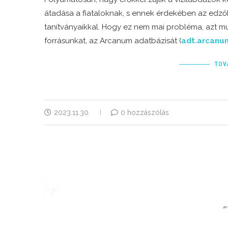
átadása a fiataloknak, s ennek érdekében az edzők 
tanítványaikkal. Hogy ez nem mai probléma, azt m
forrásunkat, az Arcanum adatbázisát (
adt.arcanu
TOV
2023.11.30.
0 hozzászólás