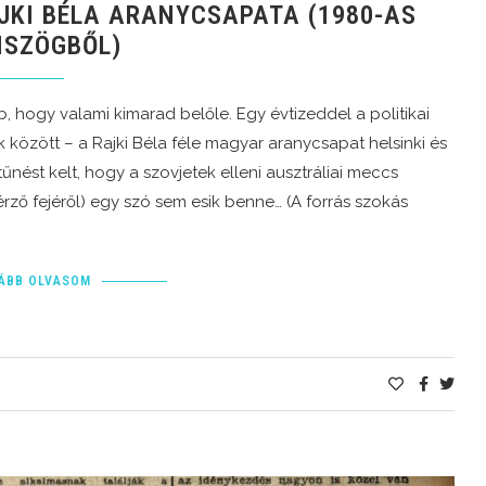
JKI BÉLA ARANYCSAPATA (1980-AS
MSZÖGBŐL)
 hogy valami kimarad belőle. Egy évtizeddel a politikai
 között – a Rajki Béla féle magyar aranycsapat helsinki és
űnést kelt, hogy a szovjetek elleni ausztráliai meccs
vérző fejéről) egy szó sem esik benne… (A forrás szokás
ÁBB OLVASOM