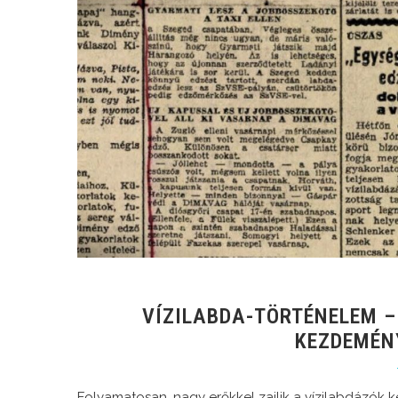
VÍZILABDA-TÖRTÉNELEM –
KEZDEMÉN
Folyamatosan, nagy erőkkel zajlik a vízilabdázók