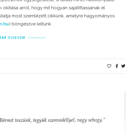
okítása arról, hogy mit hogyan sajátíttassanak el
utatja most szemlézett cikkünk, amelyre hagyományos
m.hu
) böngészve leltünk.
ÁBB OLVASOM