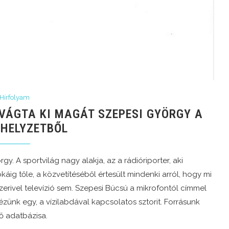
Hírfolyam
 VÁGTA KI MAGÁT SZEPESI GYÖRGY A
 HELYZETBŐL
y. A sportvilág nagy alakja, az a rádióriporter, aki
káig tőle, a közvetítéséből értesült mindenki arról, hogy mi
szerivel televízió sem. Szepesi Búcsú a mikrofontól címmel
ézünk egy, a vízilabdával kapcsolatos sztorit. Forrásunk
rő adatbázisa.