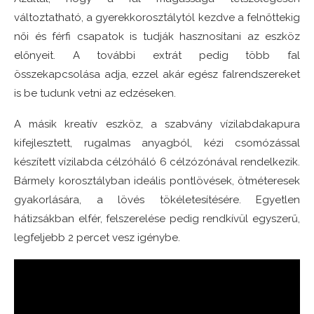
változtatható,
a gyerekkorosztálytól kezdve a felnőttekig
női és férfi csapatok is tudják hasznosítani az eszköz
előnyeit. A további extrát pedig több fal
összekapcsolása adja, ezzel akár egész falrendszereket
is be tudunk vetni az edzéseken.
A másik kreatív eszköz, a szabvány vízilabdakapura
kifejlesztett, rugalmas anyagból, kézi csomózással
készített vízilabda célzóháló 6 célzózónával rendelkezik.
Bármely korosztályban ideális pontlövések, ötméteresek
gyakorlására, a lövés tökéletesítésére. Egyetlen
hátizsákban elfér, felszerelése pedig rendkívül egyszerű,
legfeljebb 2 percet vesz igénybe.