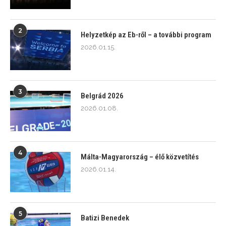
2
Helyzetkép az Eb-ről – a további program
2026.01.15.
3
Belgrád 2026
2026.01.08.
4
Málta-Magyarország – élő közvetítés
2026.01.14.
5
Batizi Benedek