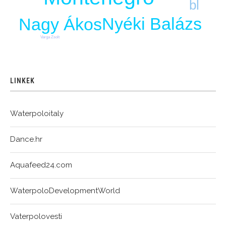
bl
Nyéki Balázs
Nagy Ákos
Varga Zsolt
LINKEK
Waterpoloitaly
Dance.hr
Aquafeed24.com
WaterpoloDevelopmentWorld
Vaterpolovesti