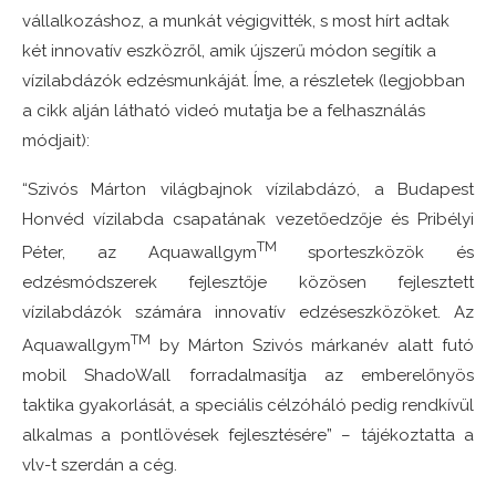
vállalkozáshoz, a munkát végigvitték, s most hírt adtak
két innovatív eszközről, amik újszerű módon segítik a
vízilabdázók edzésmunkáját. Íme, a részletek (legjobban
a cikk alján látható videó mutatja be a felhasználás
módjait):
“Szivós Márton világbajnok vízilabdázó, a Budapest
Honvéd vízilabda csapatának vezetőedzője és Pribélyi
TM
Péter, az Aquawallgym
sporteszközök és
edzésmódszerek fejlesztője közösen fejlesztett
vízilabdázók számára innovatív edzéseszközöket. Az
TM
Aquawallgym
by Márton Szivós márkanév alatt futó
mobil ShadoWall forradalmasítja az emberelőnyös
taktika gyakorlását, a speciális célzóháló pedig rendkívül
alkalmas a pontlövések fejlesztésére” – tájékoztatta a
vlv-t szerdán a cég.