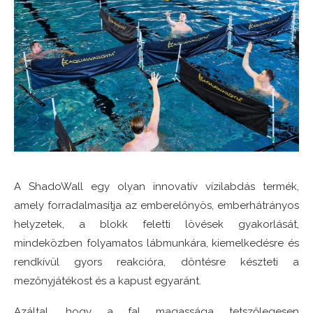
A ShadoWall egy olyan innovatív vízilabdás termék,
amely forradalmasítja az emberelőnyös, emberhátrányos
helyzetek, a blokk feletti lövések gyakorlását,
mindeközben folyamatos lábmunkára, kiemelkedésre és
rendkívül gyors reakcióra, döntésre készteti a
mezőnyjátékost és a kapust egyaránt.
Azáltal, hogy a fal magassága tetszőlegesen