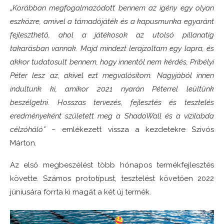
„
Korábban megfogalmazódott bennem az igény egy olyan
eszközre, amivel a támadójáték és a kapusmunka egyaránt
fejleszthető, ahol a játékosok az utolsó pillanatig
takarásban vannak. Majd mindezt lerajzoltam egy lapra, és
akkor tudatosult bennem, hogy innentől nem kérdés, Pribélyi
Péter lesz az, akivel ezt megvalósítom. Nagyjából innen
indultunk ki, amikor 2021 nyarán Péterrel leültünk
beszélgetni. Hosszas tervezés, fejlesztés és tesztelés
eredményeként született meg a ShadoWall és a vízilabda
célzóháló”
– emlékezett vissza a kezdetekre Szivós
Márton.
Az első megbeszélést több hónapos termékfejlesztés
követte. Számos prototípust, tesztelést követően 2022
júniusára forrta ki magát a két új termék.