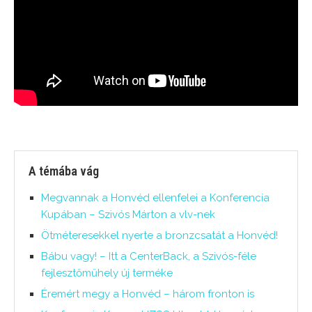
A témába vág
Megvannak a Honvéd ellenfelei a Konferencia
Kupában – Szivós Márton a vlv-nek
Ötméteresekkel nyerte a bronzcsatát a Honvéd!
Bábu vagy! – Itt a CenterBack, a Szivós-féle
fejlesztőműhely új terméke
Éremért megy a Honvéd – három fronton is