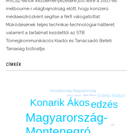
MVLSZ-elnök kezdeményezésére jött létre a 2007-es
melbourne-i világbajnokság előtt, hogy korszerű
médiaeszközként segítse a férfi válogatottat.
Működésének teljes technikai-technológiai hátterét,
valamint a tartalmat kezdettől az STB
Tömegkommunikációs Kiadói és Tanácsadó Betéti
Társaság biztosítja.
CÍMKÉK
Horvátország-Magyarország
Erdélyi Balázs
Bátori Bence
Märcz Tamás
Konarik Ákos
edzés
Magyarország-
u20
Montenegró