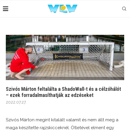
Szivós Márton feltalálta a ShadoWall-t és a célzóhálót
– ezek forradalmasíthatják az edzéseket
2022.07.27.
Szivós Márton megint kitalált valamit és nem állt meg a
maga készítette rajzskicceknél. Ötletével elment egy