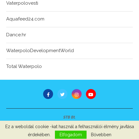
Vaterpolovesti
Aquafeed24.com
Dance.hr
WaterpoloDevelopmentWorld
Total Waterpolo
STB Bt.
Minden jog fenntartva © 2007-2022
Ez a weboldal cookie -kat használ a felhasználói élmény javítása
Szerzői jogok, adatvédelem
-
Impresszum
érdekében.
Elfogadom
Bővebben