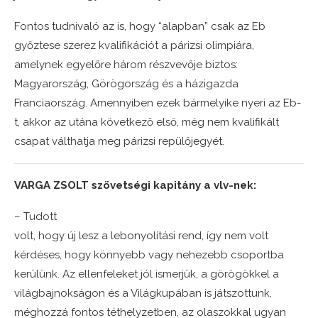
Fontos tudnivaló az is, hogy “alapban” csak az Eb
győztese szerez kvalifikációt a párizsi olimpiára,
amelynek egyelőre három részvevője biztos:
Magyarország, Görögország és a házigazda
Franciaország. Amennyiben ezek bármelyike nyeri az Eb-
t, akkor az utána következő első, még nem kvalifikált
csapat válthatja meg párizsi repülőjegyét.
VARGA ZSOLT szövetségi kapitány a vlv-nek:
– Tudott
volt, hogy új lesz a lebonyolítási rend, így nem volt
kérdéses, hogy könnyebb vagy nehezebb csoportba
kerülünk. Az ellenfeleket jól ismerjük, a görögökkel a
világbajnokságon és a Világkupában is játszottunk,
méghozzá fontos téthelyzetben, az olaszokkal ugyan