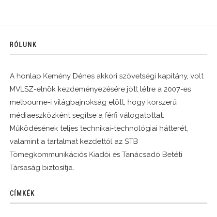
RÓLUNK
A honlap Kemény Dénes akkori szövetségi kapitány, volt
MVLSZ-elnök kezdeményezésére jött létre a 2007-es
melbourne-i világbajnokság előtt, hogy korszerű
médiaeszközként segítse a férfi válogatottat.
Működésének teljes technikai-technológiai hátterét,
valamint a tartalmat kezdettől az STB
Tömegkommunikációs Kiadói és Tanácsadó Betéti
Társaság biztosítja.
CÍMKÉK