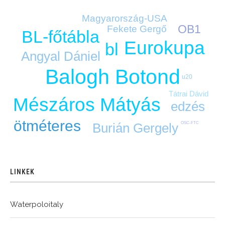
Magyarország-USA
OB1
Fekete Gergő
BL-főtábla
Eurokupa
bl
Angyal Dániel
Balogh Botond
u20
Tátrai Dávid
Mészáros Mátyás
edzés
ötméteres
OSC-FTC
Burián Gergely
LINKEK
Waterpoloitaly