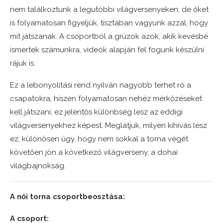
nem találkoztunk a legutóbbi világversenyeken, de őket
is folyamatosan figyeljük, tisztában vagyunk azzal, hogy
mit játszanak. A csoportból a grúzok azok, akik kevésbé
ismertek számunkra, videók alapján fel fogunk készülni
rájuk is.
Ez a lebonyolítási rend nyilván nagyobb terhet ró a
csapatokra, hiszen folyamatosan nehéz mérkőzéseket
kell játszani, ez jelentős különbség lesz az eddigi
világversenyekhez képest. Meglátjuk, milyen kihívás lesz
ez, különösen úgy, hogy nem sokkal a torna végét
követően jön a következő világverseny, a dohai
világbajnokság.
A női torna csoportbeosztása:
A csoport: