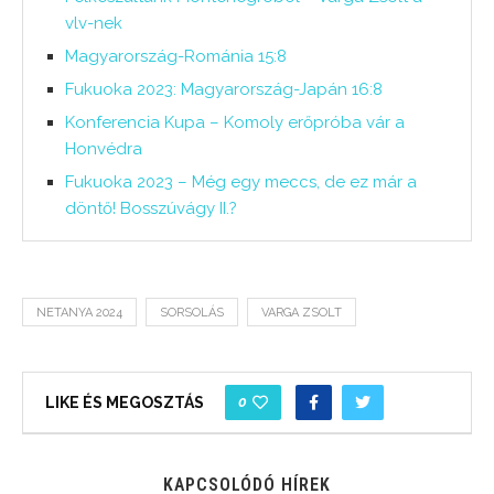
vlv-nek
Magyarország-Románia 15:8
Fukuoka 2023: Magyarország-Japán 16:8
Konferencia Kupa – Komoly erőpróba vár a
Honvédra
Fukuoka 2023 – Még egy meccs, de ez már a
döntő! Bosszúvágy II.?
NETANYA 2024
SORSOLÁS
VARGA ZSOLT
0
LIKE ÉS MEGOSZTÁS
KAPCSOLÓDÓ HÍREK