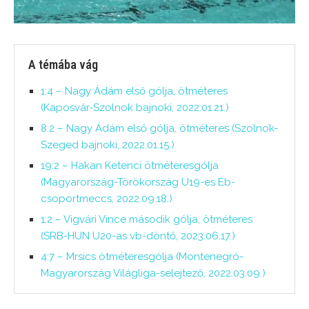
A témába vág
1:4 – Nagy Ádám első gólja, ötméteres
(Kaposvár-Szolnok bajnoki, 2022.01.21.)
8:2 – Nagy Ádám első gólja, ötméteres (Szolnok-
Szeged bajnoki, 2022.01.15.)
19:2 – Hakan Ketenci ötméteresgólja
(Magyarország-Törökország U19-es Eb-
csoportmeccs, 2022.09.18.)
1:2 – Vigvári Vince második gólja, ötméteres
(SRB-HUN U20-as vb-döntő, 2023.06.17.)
4:7 – Mrsics ötméteresgólja (Montenegró-
Magyarország Világliga-selejtező, 2022.03.09.)