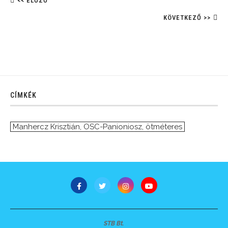
<< ELŐZŐ
KÖVETKEZŐ >>
CÍMKÉK
Manhercz Krisztián
,
OSC-Panioniosz
,
ötméteres
STB Bt.