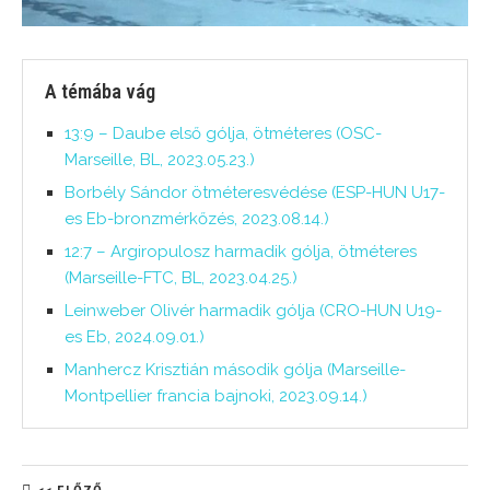
A témába vág
13:9 – Daube első gólja, ötméteres (OSC-
Marseille, BL, 2023.05.23.)
Borbély Sándor ötméteresvédése (ESP-HUN U17-
es Eb-bronzmérkőzés, 2023.08.14.)
12:7 – Argiropulosz harmadik gólja, ötméteres
(Marseille-FTC, BL, 2023.04.25.)
Leinweber Olivér harmadik gólja (CRO-HUN U19-
es Eb, 2024.09.01.)
Manhercz Krisztián második gólja (Marseille-
Montpellier francia bajnoki, 2023.09.14.)