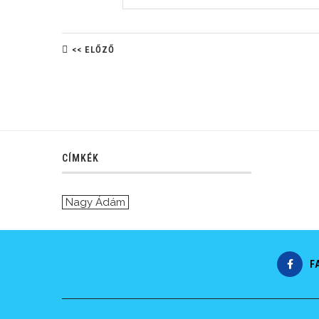
<< ELŐZŐ
CÍMKÉK
Nagy Ádám
F