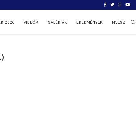
BELGRÁD 2026
D 2026
VIDEÓK
GALÉRIÁK
EREDMÉNYEK
MVLSZ
.)