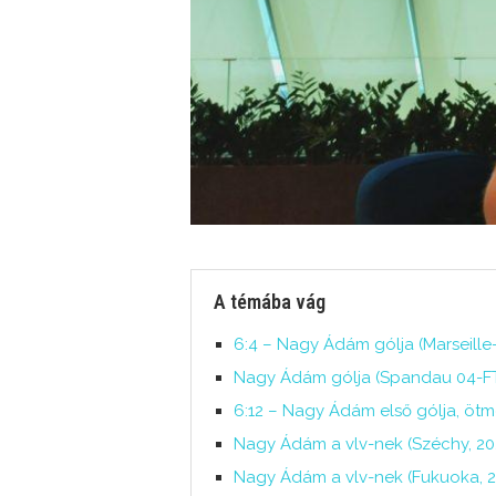
A témába vág
6:4 – Nagy Ádám gólja (Marseille-
Nagy Ádám gólja (Spandau 04-FTC
6:12 – Nagy Ádám első gólja, ötm
Nagy Ádám a vlv-nek (Széchy, 202
Nagy Ádám a vlv-nek (Fukuoka, 20