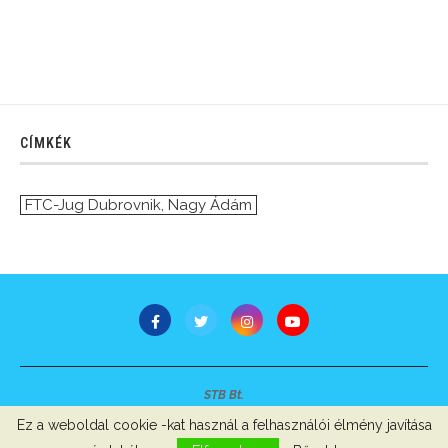
CÍMKÉK
FTC-Jug Dubrovnik
,
Nagy Ádám
STB Bt.
Minden jog fenntartva © 2007-2022
Ez a weboldal cookie -kat használ a felhasználói élmény javítása
Szerzői jogok, adatvédelem
-
Impresszum