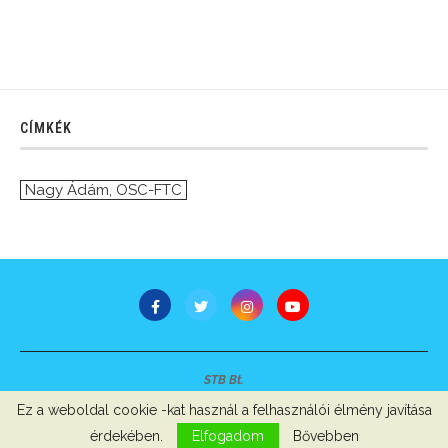
CÍMKÉK
Nagy Ádám
,
OSC-FTC
STB Bt.
Minden jog fenntartva © 2007-2022
Ez a weboldal cookie -kat használ a felhasználói élmény javítása
Szerzői jogok, adatvédelem
-
Impresszum
érdekében.
Elfogadom
Bővebben