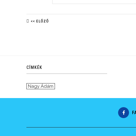
<< ELŐZŐ
CÍMKÉK
Nagy Ádám
F