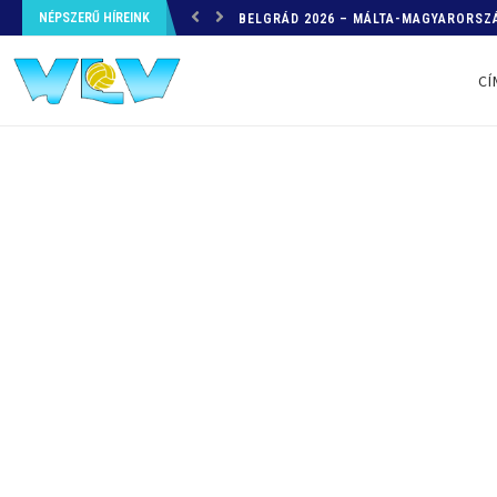
NÉPSZERŰ HÍREINK
HELYZETKÉP AZ EB-RŐL – A TOVÁBBI
CÍ