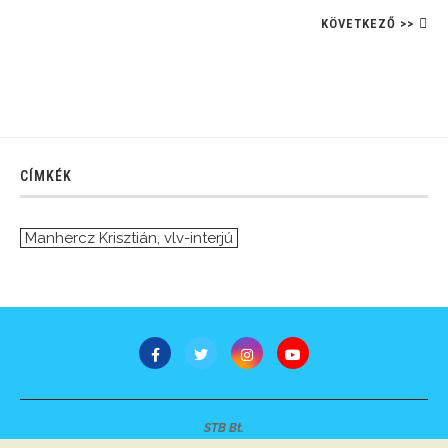
KÖVETKEZŐ >>
CÍMKÉK
Manhercz Krisztián
,
vlv-interjú
STB Bt.
Minden jog fenntartva © 2007-2022