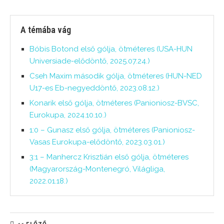
A témába vág
Bóbis Botond első gólja, ötméteres (USA-HUN
Universiade-elődöntő, 2025.07.24.)
Cseh Maxim második gólja, ötméteres (HUN-NED
U17-es Eb-negyeddöntő, 2023.08.12.)
Konarik első gólja, ötméteres (Panioniosz-BVSC,
Eurokupa, 2024.10.10.)
1:0 – Gunasz első gólja, ötméteres (Panioniosz-
Vasas Eurokupa-elődöntő, 2023.03.01.)
3:1 – Manhercz Krisztián első gólja, ötméteres
(Magyarország-Montenegró, Világliga,
2022.01.18.)