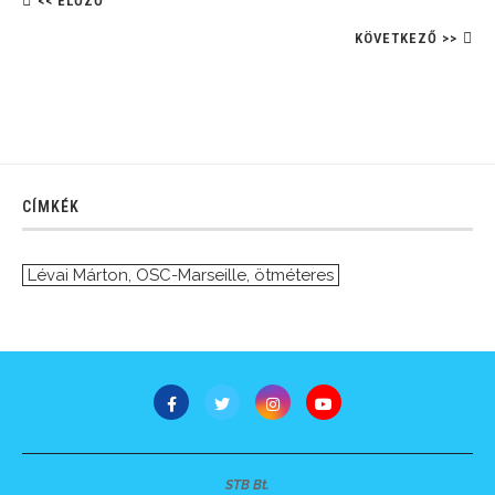
<< ELŐZŐ
KÖVETKEZŐ >>
CÍMKÉK
Lévai Márton
,
OSC-Marseille
,
ötméteres
STB Bt.