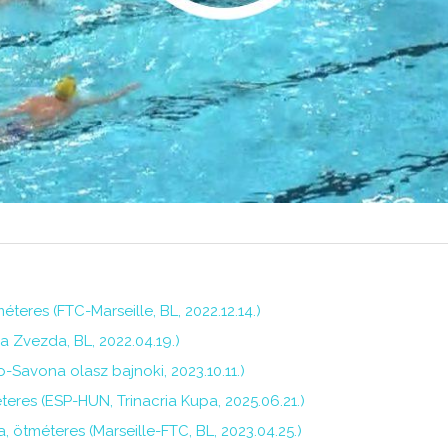
teres (FTC-Marseille, BL, 2022.12.14.)
 Zvezda, BL, 2022.04.19.)
-Savona olasz bajnoki, 2023.10.11.)
teres (ESP-HUN, Trinacria Kupa, 2025.06.21.)
, ötméteres (Marseille-FTC, BL, 2023.04.25.)