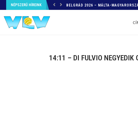
NÉPSZERŰ HÍREINK
HELYZETKÉP AZ EB-RŐL – A TOVÁBBI
CÍ
14:11 – DI FULVIO NEGYEDI