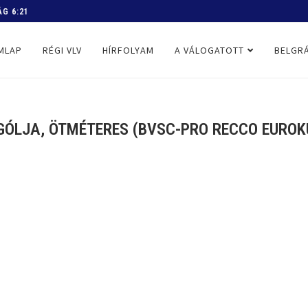
 PROGRAM
MLAP
RÉGI VLV
HÍRFOLYAM
A VÁLOGATOTT
BELGRÁ
K GÓLJA, ÖTMÉTERES (BVSC-PRO RECCO EUROKU