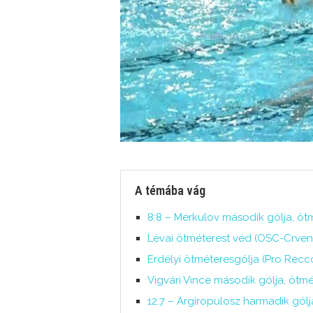
A témába vág
8:8 – Merkulov második gólja, ötmé
Lévai ötméterest véd (OSC-Crvena
Erdélyi ötméteresgólja (Pro Recco
Vigvári Vince második gólja, ötmé
12:7 – Argiropulosz harmadik gólja