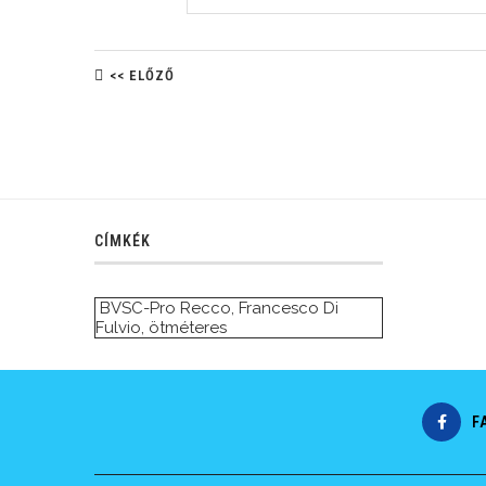
<< ELŐZŐ
CÍMKÉK
BVSC-Pro Recco
,
Francesco Di
Fulvio
,
ötméteres
F