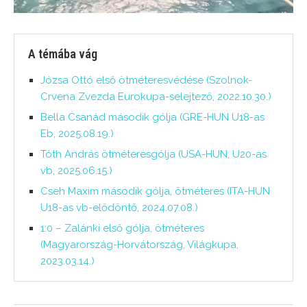
A témába vág
Józsa Ottó első ötméteresvédése (Szolnok-
Crvena Zvezda Eurokupa-selejtező, 2022.10.30.)
Bella Csanád második gólja (GRE-HUN U18-as
Eb, 2025.08.19.)
Tóth András ötméteresgólja (USA-HUN, U20-as
vb, 2025.06.15.)
Cseh Maxim második gólja, ötméteres (ITA-HUN
U18-as vb-elődöntő, 2024.07.08.)
1:0 – Zalánki első gólja, ötméteres
(Magyarország-Horvátország, Világkupa,
2023.03.14.)