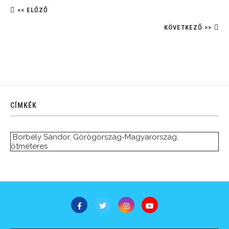
<< ELŐZŐ
KÖVETKEZŐ >>
CÍMKÉK
Borbély Sándor
,
Görögország-Magyarország
,
ötméteres