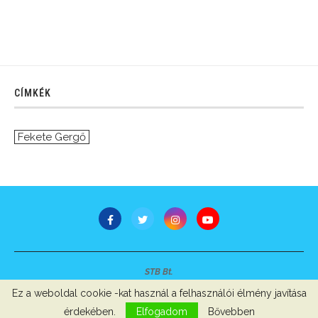
CÍMKÉK
Fekete Gergő
STB Bt.
Minden jog fenntartva © 2007-2022
Ez a weboldal cookie -kat használ a felhasználói élmény javítása
Szerzői jogok, adatvédelem
-
Impresszum
érdekében.
Elfogadom
Bővebben