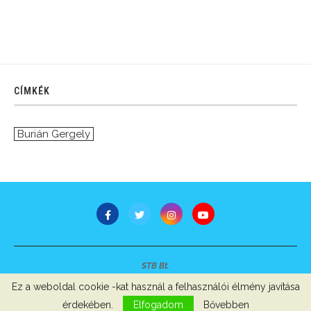
CÍMKÉK
Burián Gergely
STB Bt.
Minden jog fenntartva © 2007-2022
Ez a weboldal cookie -kat használ a felhasználói élmény javítása
Szerzői jogok, adatvédelem
-
Impresszum
érdekében.
Elfogadom
Bővebben