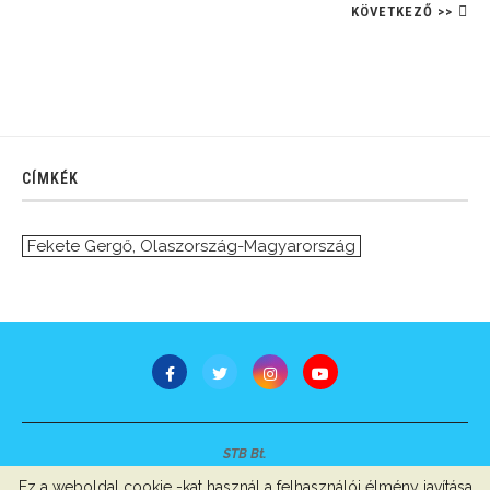
KÖVETKEZŐ >>
CÍMKÉK
Fekete Gergő
,
Olaszország-Magyarország
STB Bt.
Minden jog fenntartva © 2007-2022
Ez a weboldal cookie -kat használ a felhasználói élmény javítása