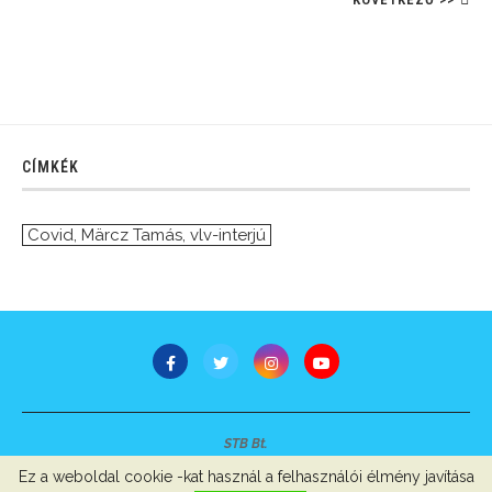
CÍMKÉK
Covid
,
Märcz Tamás
,
vlv-interjú
STB Bt.
Minden jog fenntartva © 2007-2022
Ez a weboldal cookie -kat használ a felhasználói élmény javítása