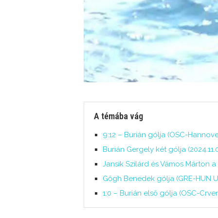
A témába vág
9:12 – Burián gólja (OSC-Hannover
Burián Gergely két gólja (2024.11
Jansik Szilárd és Vámos Márton a
Gőgh Benedek gólja (GRE-HUN U1
1:0 – Burián első gólja (OSC-Crve