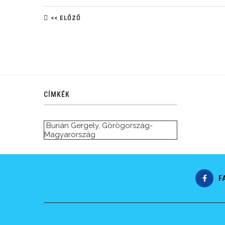
<< ELŐZŐ
CÍMKÉK
Burián Gergely
,
Görögország-
Magyarország
F