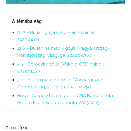
A témába vág
9:12 – Burián gólja (OSC-Hannover, BL,
2022.04.08.)
12:6 – Burián harmadik gólja (Magyarország-
Horvátország, Világliga, 2022.04.30.)
3:5 – Böröczky gólja (Miskolc-OSC bajnoki,
2022.01.22.)
3:2 – Burián második gólja (Magyarország-
Görögország, Világliga, 2022.04.29.)
Burián Gergely három gólja (CNA Barceloneta-
Mataro Király Kupa-elődöntő, 2025.02.15.)
<< ELŐZŐ