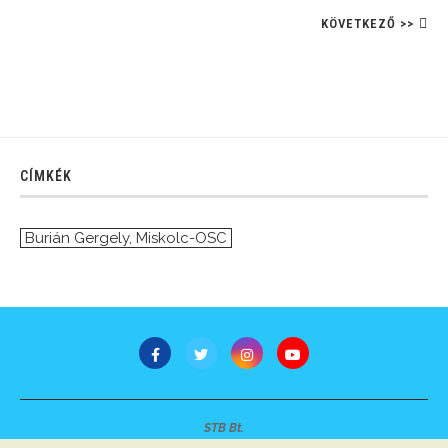
KÖVETKEZŐ >>
CÍMKÉK
Burián Gergely
,
Miskolc-OSC
STB Bt.
Minden jog fenntartva © 2007-2022