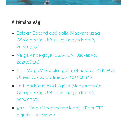
A témába vág
Balogh Botond első gólja (Magyarország-
Görögország U18-as vb-negyeddöntő,
2024.07.07.)
Varga Vince gólja (USA-HUN, U20-as vb,
2025.06.15.)
1:11 – Varga Vince első gólja, ötméteres (KZK-HUN
U18-as vb-csoportmeccs, 2022.08.13.)
Tóth András második gólja (Magyarország-
Görögország U18-as vb-negyeddöntő,
2024.07.07.)
9:14 – Varga Vince második gólja (Eger-FTC
bajnoki, 2022.01.21.)