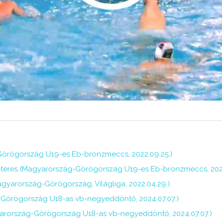
-Görögország U19-es Eb-bronzmeccs, 2022.09.25.)
tméteres (Magyarország-Görögország U19-es Eb-bronzmeccs, 2022
agyarország-Görögország, Világliga, 2022.04.29.)
-Görögország U18-as vb-negyeddöntő, 2024.07.07.)
arország-Görögország U18-as vb-negyeddöntő, 2024.07.07.)