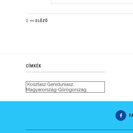
<< ELŐZŐ
CÍMKÉK
Kosztasz Geniduniasz
,
Magyarország-Görögország
F