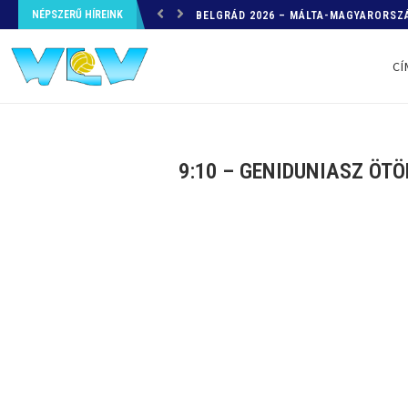
NÉPSZERŰ HÍREINK
HELYZETKÉP AZ EB-RŐL – A TOVÁBBI
CÍ
9:10 – GENIDUNIASZ ÖT