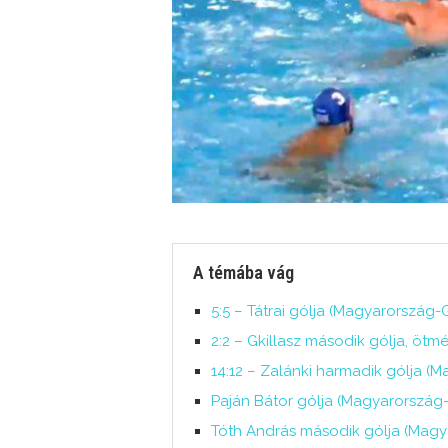
A témába vág
5:5 – Tátrai gólja (Magyarország
2:2 – Gkillasz második gólja, ö
14:12 – Zalánki harmadik gólja (M
Paján Bátor gólja (Magyarország
Tóth András második gólja (Magy