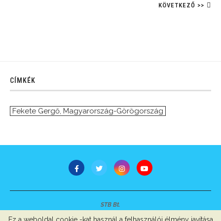
KÖVETKEZŐ >>
CÍMKÉK
Fekete Gergő
,
Magyarország-Görögország
STB Bt.
Minden jog fenntartva © 2007-2022
Ez a weboldal cookie -kat használ a felhasználói élmény javítása