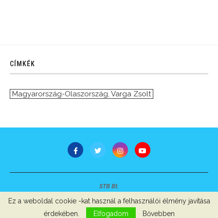
CÍMKÉK
Magyarország-Olaszország
,
Varga Zsolt
STB Bt.
Minden jog fenntartva © 2007-2022
Ez a weboldal cookie -kat használ a felhasználói élmény javítása
Szerzői jogok, adatvédelem
-
Impresszum
érdekében.
Elfogadom
Bővebben