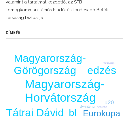
valamint a tartalmat kezdettől az STB
Tömegkommunikációs Kiadói és Tanácsadó Betéti
Társaság biztosítja.
CÍMKÉK
Magyarország-
Varga Zsolt
Görögország
edzés
Magyarország-
Horvátország
u20
vlv-interjú
OSC-FTC
Tátrai Dávid
bl
Eurokupa