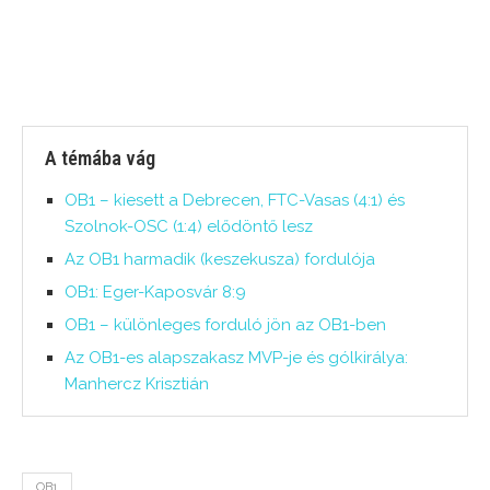
A témába vág
OB1 – kiesett a Debrecen, FTC-Vasas (4:1) és
Szolnok-OSC (1:4) elődöntő lesz
Az OB1 harmadik (keszekusza) fordulója
OB1: Eger-Kaposvár 8:9
OB1 – különleges forduló jön az OB1-ben
Az OB1-es alapszakasz MVP-je és gólkirálya:
Manhercz Krisztián
OB1