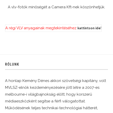
A vlv-fotók minőségét a Camera Kft-nek köszönhetjük.
A régi VLV anyagainak megtekintéséhez
!
kattintson ide
RÓLUNK
A honlap Kemény Dénes akkori szövetségi kapitány, volt
MVLSZ-elnök kezdeményezésére jött létre a 2007-es
melbourne-i világbajnokság előtt, hogy korszerű
médiaeszközként segítse a férfi válogatottat.
Működésének teljes technikai-technológiai hátterét,