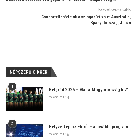
következő cikk
Csoportellenfeleink a szingapúri vb-n: Ausztrália,
Spanyolország, Japán
NÉPSZERŰ CIKKEK
1
Belgrád 2026 – Málta-Magyarország 6:21
2026.01.14.
2
Helyzetkép az Eb-ről – a további program
2026.01.15.