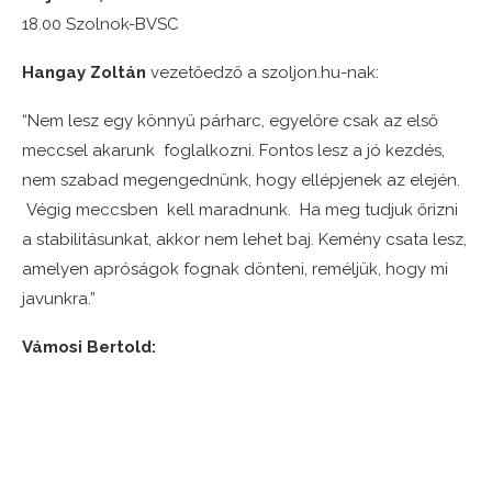
18.00 Szolnok-BVSC
Hangay Zoltán
vezetőedző a szoljon.hu-nak:
“Nem lesz egy könnyű párharc, egyelőre csak az első
meccsel akarunk foglalkozni. Fontos lesz a jó kezdés,
nem szabad megengednünk, hogy ellépjenek az elején.
Végig meccsben kell maradnunk. Ha meg tudjuk őrizni
a stabilitásunkat, akkor nem lehet baj. Kemény csata lesz,
amelyen apróságok fognak dönteni, reméljük, hogy mi
javunkra.”
Vámosi Bertold: