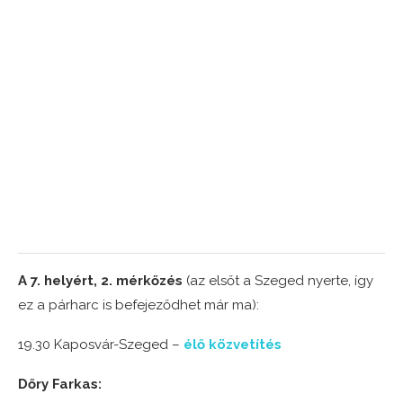
A 7. helyért, 2. mérkőzés
(az elsőt a Szeged nyerte, így
ez a párharc is befejeződhet már ma):
19.30 Kaposvár-Szeged –
élő közvetítés
Dőry Farkas: