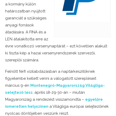
a kormány külön
határozatban nyújtott
garanciát a szükséges
anyagi források
átadására. A FINA és a
LEN átalakította erre az
évre vonatkozó versenynaptárát – ezt követően alakult
ki tiszta kép a hazai versenyrendszerek szervezői,
szereplői számára.
Felnőtt férfi vízilabdázásban a naptárkészítőknek
figyelembe kellett venni a válogatott szerepléseit:
március 9-én
Montenegró-Magyarország Világliga-
selejtező lesz
, április 18-29-30-án – miután
Magyarország a rendezést visszamondta –
egyelőre
ismeretlen helyszínen
a Világliga európai selejtezőinek
nyolcas döntőjében veszünk részt.