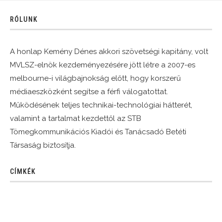
RÓLUNK
A honlap Kemény Dénes akkori szövetségi kapitány, volt
MVLSZ-elnök kezdeményezésére jött létre a 2007-es
melbourne-i világbajnokság előtt, hogy korszerű
médiaeszközként segítse a férfi válogatottat.
Működésének teljes technikai-technológiai hátterét,
valamint a tartalmat kezdettől az STB
Tömegkommunikációs Kiadói és Tanácsadó Betéti
Társaság biztosítja.
CÍMKÉK