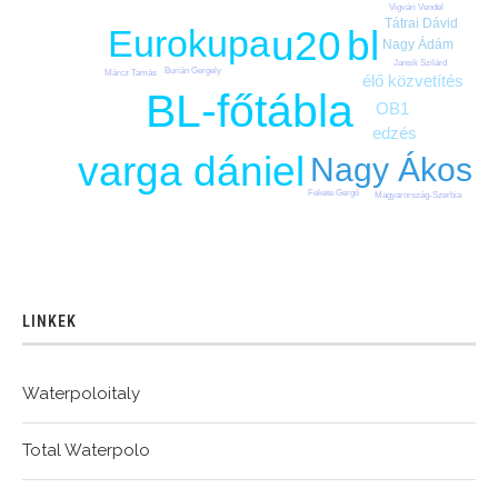
Vigvári Vendel
Tátrai Dávid
Eurokupa
bl
u20
Nagy Ádám
Jansik Szilárd
Burián Gergely
Märcz Tamás
élő közvetítés
BL-főtábla
OB1
edzés
varga dániel
Nagy Ákos
Fekete Gergő
Magyarország-Szerbia
LINKEK
Waterpoloitaly
Total Waterpolo