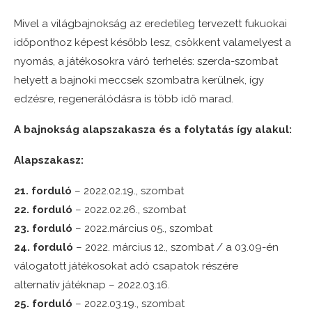
Mivel a világbajnokság az eredetileg tervezett fukuokai
időponthoz képest később lesz, csökkent valamelyest a
nyomás, a játékosokra váró terhelés: szerda-szombat
helyett a bajnoki meccsek szombatra kerülnek, így
edzésre, regenerálódásra is több idő marad.
A bajnokság alapszakasza és a folytatás így alakul:
Alapszakasz:
21. forduló
– 2022.02.19., szombat
22. forduló
– 2022.02.26., szombat
23. forduló
– 2022.március 05., szombat
24. forduló
– 2022. március 12., szombat / a 03.09-én
válogatott játékosokat adó csapatok részére
alternatív játéknap – 2022.03.16.
25. forduló
– 2022.03.19., szombat