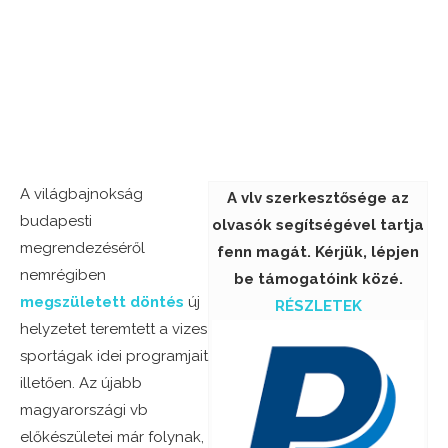
A világbajnokság
A vlv szerkesztősége az
budapesti
olvasók segítségével tartja
megrendezéséről
fenn magát. Kérjük, lépjen
nemrégiben
be támogatóink közé.
megszületett döntés
új
RÉSZLETEK
helyzetet teremtett a vizes
sportágak idei programjait
illetően. Az újabb
magyarországi vb
előkészületei már folynak,