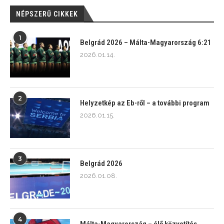
NÉPSZERŰ CIKKEK
1
Belgrád 2026 – Málta-Magyarország 6:21
2026.01.14.
2
Helyzetkép az Eb-ről – a további program
2026.01.15.
3
Belgrád 2026
2026.01.08.
4
Málta-Magyarország – élő közvetítés