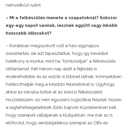
nemzetközi rutint.
– Mi a felkészülés menete a csapatoknál? Sokszor
egy-egy napot vannak, lesznek együtt vagy inkább
hosszabb időszakot?
– Korábban megszokott volt a havi egynapos
összetartás, de azt tapasztaltuk, hogy így kevésbé
hatékony a munka, mint ha “tömbösítjük” a felkészülés
időtartamát. Két-három nap alatt a fejlődés is
érzékelhetőbb és az edzők is többet látnak, könnyebben
határozhatják meg a későbbi feladatokat is. Úgyhogy
ebbe az irányba toltuk el az évközi felkészülést.
Hozzáteszem, ez nem egyszerű logisztikai feladat, hiszen
a legtehetségesebbek több bajnoki küzdelemben kell
hogy szerepet vállaljanak a klubjukban, ma már az is
előfordul, hogy serdülőjátékos szerepel az OB1-es