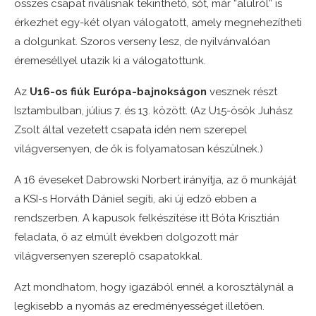
összes csapat riválisnak tekinthető, sőt, már “alulról” is
érkezhet egy-két olyan válogatott, amely megnehezítheti
a dolgunkat. Szoros verseny lesz, de nyilvánvalóan
éremeséllyel utazik ki a válogatottunk.
Az
U16-os fiúk Európa-bajnokságon
vesznek részt
Isztambulban, július 7. és 13. között. (Az U15-ösök Juhász
Zsolt által vezetett csapata idén nem szerepel
világversenyen, de ők is folyamatosan készülnek.)
A 16 éveseket Dabrowski Norbert irányítja, az ő munkáját
a KSI-s Horváth Dániel segíti, aki új edző ebben a
rendszerben. A kapusok felkészítése itt Bóta Krisztián
feladata, ő az elmúlt években dolgozott már
világversenyen szereplő csapatokkal.
Azt mondhatom, hogy igazából ennél a korosztálynál a
legkisebb a nyomás az eredményességet illetően.