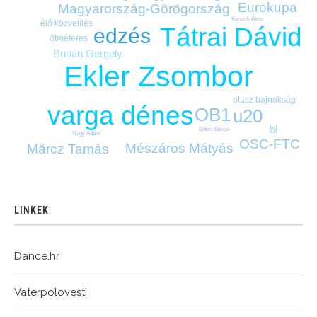
Eurokupa
Magyarország-Görögország
Konarik Ákos
élő közvetítés
Tátrai Dávid
edzés
ötméteres
Burián Gergely
Ekler Zsombor
olasz bajnokság
varga dénes
OB1
u20
bl
Bátori Bence
Nagy Ádám
OSC-FTC
Mészáros Mátyás
Märcz Tamás
LINKEK
Dance.hr
Vaterpolovesti