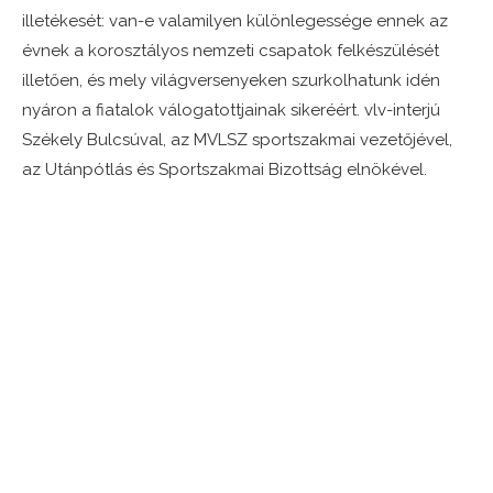
illetékesét: van-e valamilyen különlegessége ennek az
évnek a korosztályos nemzeti csapatok felkészülését
illetően, és mely világversenyeken szurkolhatunk idén
nyáron a fiatalok válogatottjainak sikeréért. vlv-interjú
Székely Bulcsúval, az MVLSZ sportszakmai vezetőjével,
az Utánpótlás és Sportszakmai Bizottság elnökével.