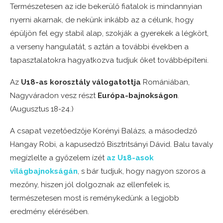
Természetesen az ide bekerülő fiatalok is mindannyian
nyerni akarnak, de nekünk inkább az a célunk, hogy
épüljön fel egy stabil alap, szokják a gyerekek a légkört,
a verseny hangulatát, s aztán a további években a
tapasztalatokra hagyatkozva tudjuk őket továbbépíteni.
Az
U18-as korosztály válogatottja
Romániában,
Nagyváradon vesz részt
Európa-bajnokságon
.
(Augusztus 18-24.)
A csapat vezetőedzője Korényi Balázs, a másodedző
Hangay Robi, a kapusedző Bisztritsányi Dávid. Balu tavaly
megízlelte a győzelem ízét
az U18-asok
világbajnokságán
, s bár tudjuk, hogy nagyon szoros a
mezőny, hiszen jól dolgoznak az ellenfelek is,
természetesen most is reménykedünk a legjobb
eredmény elérésében.