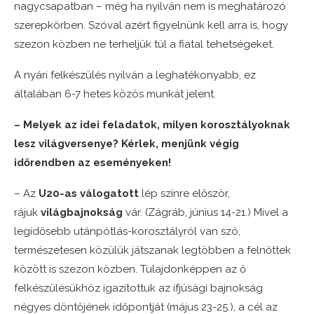
nagycsapatban – még ha nyilván nem is meghatározó
szerepkörben. Szóval azért figyelnünk kell arra is, hogy
szezon közben ne terheljük túl a fiatal tehetségeket.
A nyári felkészülés nyilván a leghatékonyabb, ez
általában 6-7 hetes közös munkát jelent.
– Melyek az idei feladatok, milyen korosztályoknak
lesz világversenye? Kérlek, menjünk végig
időrendben az eseményeken!
– Az
U20-as válogatott
lép színre először,
rájuk
világbajnokság
vár. (Zágráb, június 14-21.) Mivel a
legidősebb utánpótlás-korosztályról van szó,
természetesen közülük játszanak legtöbben a felnőttek
között is szezon közben. Tulajdonképpen az ő
felkészülésükhöz igazítottuk az ifjúsági bajnokság
négyes döntőjének időpontját (május 23-25.), a cél az