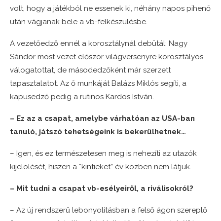
volt, hogy a játékból ne essenek ki, néhány napos pihenő
után vágjanak bele a vb-felkészülésbe.
A vezetőedző ennél a korosztálynál debütál: Nagy
Sándor most vezet először világversenyre korosztályos
válogatottat, de másodedzőként már szerzett
tapasztalatot. Az ő munkáját Balázs Miklós segíti, a
kapusedző pedig a rutinos Kardos István.
– Ez az a csapat, amelybe várhatóan az USA-ban
tanuló, játszó tehetségeink is bekerülhetnek…
– Igen, és ez természetesen meg is nehezíti az utazók
kijelölését, hiszen a “kintieket” év közben nem látjuk.
– Mit tudni a csapat vb-esélyeiről, a riválisokról?
– Az új rendszerű lebonyolításban a felső ágon szereplő