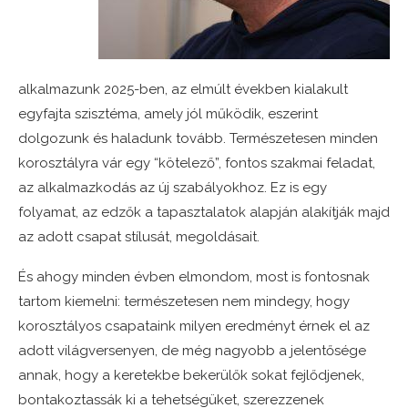
alkalmazunk 2025-ben, az elmúlt években kialakult
egyfajta szisztéma, amely jól működik, eszerint
dolgozunk és haladunk tovább. Természetesen minden
korosztályra vár egy “kötelező”, fontos szakmai feladat,
az alkalmazkodás az új szabályokhoz. Ez is egy
folyamat, az edzők a tapasztalatok alapján alakítják majd
az adott csapat stílusát, megoldásait.
És ahogy minden évben elmondom, most is fontosnak
tartom kiemelni: természetesen nem mindegy, hogy
korosztályos csapataink milyen eredményt érnek el az
adott világversenyen, de még nagyobb a jelentősége
annak, hogy a keretekbe bekerülők sokat fejlődjenek,
bontakoztassák ki a tehetségüket, szerezzenek