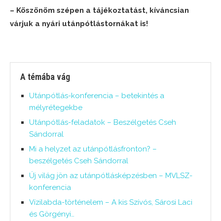
– Köszönöm szépen a tájékoztatást, kíváncsian
várjuk a nyári utánpótlástornákat is!
A témába vág
Utánpótlás-konferencia – betekintés a
mélyrétegekbe
Utánpótlás-feladatok – Beszélgetés Cseh
Sándorral
Mi a helyzet az utánpótlásfronton? –
beszélgetés Cseh Sándorral
Új világ jön az utánpótlásképzésben – MVLSZ-
konferencia
Vízilabda-történelem – A kis Szívós, Sárosi Laci
és Görgényi…