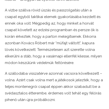
A vízbe szállva rövid úszás és passzolgatás után a
csapat egyből taktikai elemek gyakorlásába kezdett és
ennek oka volt. Mégpedig az, hogy minket a horvát
csapat követett az edzési programban és persze ők is
korán érkeztek, hogy a parton melegítsenek. Ekkorra
azonban Kovács Róbert már “műfajt váltott”, kapura
lövés következett. Természetesen azt szerette volna
elkerülni a stáb, hogy a vasárnapi ellenfél kilesse, milyen
módon készülünk védelmük feltörésére.
A szállodába visszatérve azonnal vacsora következett –
volna. Azért csak volna mert a játékosok jelezték, hogy a
teljes montenegrói csapat éppen akkor szabadult be a
svédasztalos étterembe, érdemes volt tehát egy félórás
pihenő után újra próbálkozni.