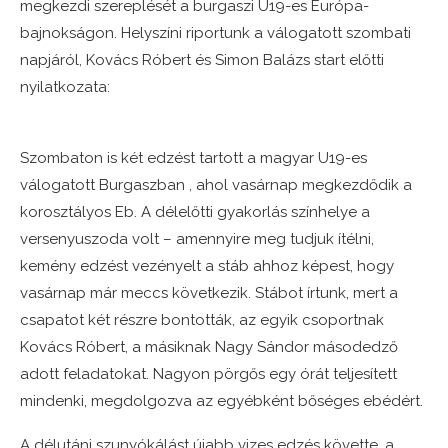
megkezdi szereplését a burgaszi U19-es Európa-
bajnokságon. Helyszíni riportunk a válogatott szombati
napjáról, Kovács Róbert és Simon Balázs start előtti
nyilatkozata:
Szombaton is két edzést tartott a magyar U19-es
válogatott Burgaszban , ahol vasárnap megkezdődik a
korosztályos Eb. A délelőtti gyakorlás színhelye a
versenyuszoda volt – amennyire meg tudjuk ítélni,
kemény edzést vezényelt a stáb ahhoz képest, hogy
vasárnap már meccs következik. Stábot írtunk, mert a
csapatot két részre bontották, az egyik csoportnak
Kovács Róbert, a másiknak Nagy Sándor másodedző
adott feladatokat. Nagyon pörgős egy órát teljesített
mindenki, megdolgozva az egyébként bőséges ebédért.
A délutáni szunyókálást újabb vizes edzés követte, a