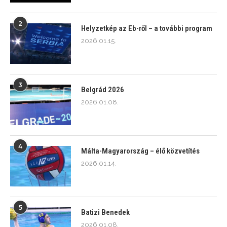
2
Helyzetkép az Eb-ről – a további program
2026.01.15.
3
Belgrád 2026
2026.01.08.
4
Málta-Magyarország – élő közvetítés
2026.01.14.
5
Batizi Benedek
2026.01.08.