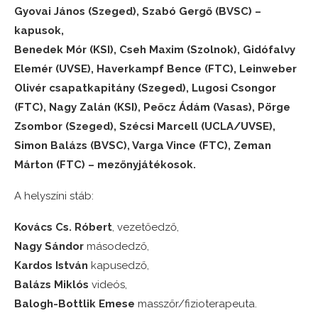
Gyovai János (Szeged), Szabó Gergő (BVSC) –
kapusok,
Benedek Mór (KSI), Cseh Maxim (Szolnok), Gidófalvy
Elemér (UVSE), Haverkampf Bence (FTC), Leinweber
Olivér csapatkapitány (Szeged), Lugosi Csongor
(FTC), Nagy Zalán (KSI), Peőcz Ádám (Vasas), Pörge
Zsombor (Szeged), Szécsi Marcell (UCLA/UVSE),
Simon Balázs (BVSC), Varga Vince (FTC), Zeman
Márton (FTC) – mezőnyjátékosok.
A helyszíni stáb:
Kovács Cs. Róbert
, vezetőedző,
Nagy Sándor
másodedző,
Kardos István
kapusedző,
Balázs Miklós
videós,
Balogh-Bottlik Emese
masszőr/fizioterapeuta.