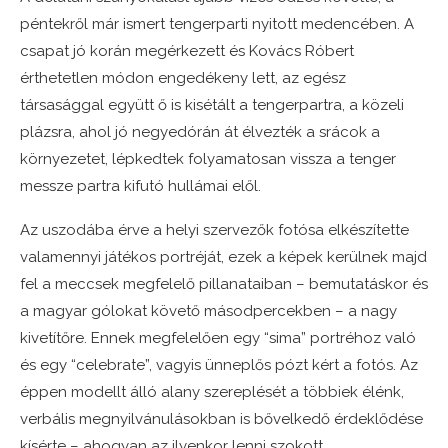
péntekről már ismert tengerparti nyitott medencében. A
csapat jó korán megérkezett és Kovács Róbert
érthetetlen módon engedékeny lett, az egész
társasággal együtt ő is kisétált a tengerpartra, a közeli
plázsra, ahol jó negyedórán át élvezték a srácok a
környezetet, lépkedtek folyamatosan vissza a tenger
messze partra kifutó hullámai elől.
Az uszodába érve a helyi szervezők fotósa elkészítette
valamennyi játékos portréját, ezek a képek kerülnek majd
fel a meccsek megfelelő pillanataiban – bemutatáskor és
a magyar gólokat követő másodpercekben – a nagy
kivetítőre. Ennek megfelelően egy “sima” portréhoz való
és egy “celebrate”, vagyis ünneplős pózt kért a fotós. Az
éppen modellt álló alany szereplését a többiek élénk,
verbális megnyilvánulásokban is bővelkedő érdeklődése
kísérte – ahogyan az ilyenkor lenni szokott.