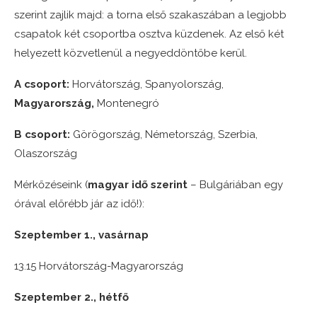
szerint zajlik majd: a torna első szakaszában a legjobb
csapatok két csoportba osztva küzdenek. Az első két
helyezett közvetlenül a negyeddöntőbe kerül.
A csoport:
Horvátország, Spanyolország,
Magyarország,
Montenegró
B csoport:
Görögország, Németország, Szerbia,
Olaszország
Mérkőzéseink (
magyar idő szerint
– Bulgáriában egy
órával előrébb jár az idő!):
Szeptember 1., vasárnap
13.15 Horvátország-Magyarország
Szeptember 2., hétfő