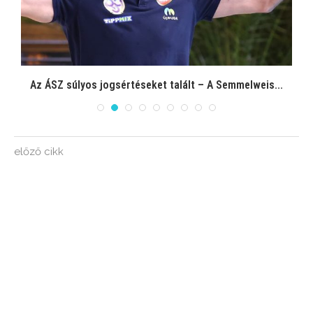
Az ÁSZ súlyos jogsértéseket talált – A Semmelweis...
előző cikk