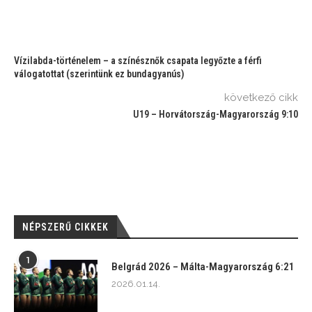
Vízilabda-történelem – a színésznők csapata legyőzte a férfi
válogatottat (szerintünk ez bundagyanús)
következő cikk
U19 – Horvátország-Magyarország 9:10
NÉPSZERŰ CIKKEK
1
Belgrád 2026 – Málta-Magyarország 6:21
2026.01.14.