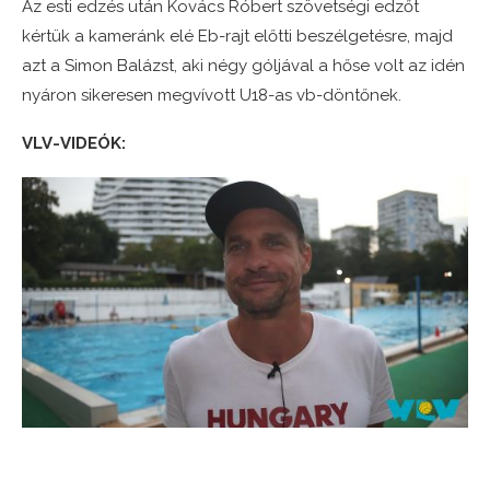
Az esti edzés után Kovács Róbert szövetségi edzőt
kértük a kameránk elé Eb-rajt előtti beszélgetésre, majd
azt a Simon Balázst, aki négy góljával a hőse volt az idén
nyáron sikeresen megvívott U18-as vb-döntőnek.
VLV-VIDEÓK: