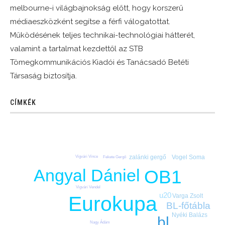
melbourne-i világbajnokság előtt, hogy korszerű
médiaeszközként segítse a férfi válogatottat.
Működésének teljes technikai-technológiai hátterét,
valamint a tartalmat kezdettől az STB
Tömegkommunikációs Kiadói és Tanácsadó Betéti
Társaság biztosítja.
CÍMKÉK
zalánki gergő
Vogel Soma
Vigvári Vince
Fekete Gergő
Angyal Dániel
OB1
Vigvári Vendel
u20
Varga Zsolt
Eurokupa
BL-főtábla
Nyéki Balázs
bl
Nagy Ádám