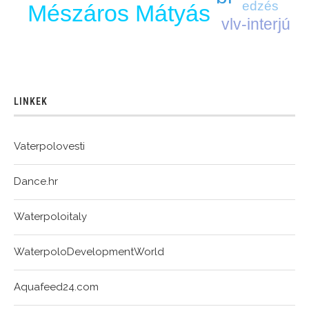
edzés
Mészáros Mátyás
vlv-interjú
LINKEK
Vaterpolovesti
Dance.hr
Waterpoloitaly
WaterpoloDevelopmentWorld
Aquafeed24.com