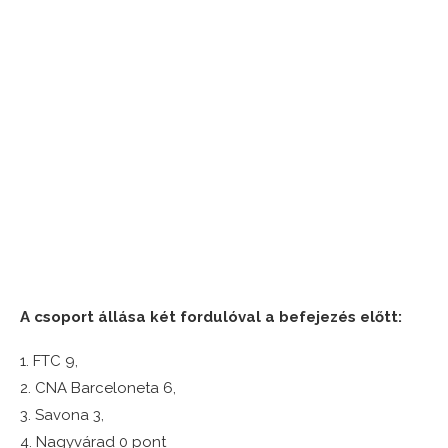
A csoport állása két fordulóval a befejezés előtt:
1. FTC 9,
2. CNA Barceloneta 6,
3. Savona 3,
4. Nagyvárad 0 pont