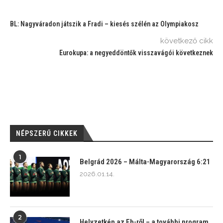
BL: Nagyváradon játszik a Fradi – kiesés szélén az Olympiakosz
következő cikk
Eurokupa: a negyeddöntők visszavágói következnek
NÉPSZERŰ CIKKEK
1
Belgrád 2026 – Málta-Magyarország 6:21
2026.01.14.
2
Helyzetkép az Eb-ről – a további program