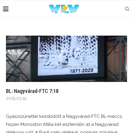
BL: Nagyvárad-FTC 7:18
2025.03.19.
Gyászszünettel kezdődött a Nagyvárad-FTC BL-meccs,
hiszen Monostori Attila két esztendőn át a Nagyvárad
játékosa volt. A Fradi szép játékkal, pompás gólokkal,