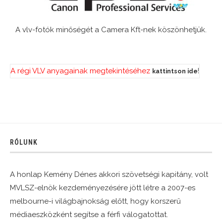
A vlv-fotók minőségét a Camera Kft-nek köszönhetjük.
A régi VLV anyagainak megtekintéséhez
!
kattintson ide
RÓLUNK
A honlap Kemény Dénes akkori szövetségi kapitány, volt
MVLSZ-elnök kezdeményezésére jött létre a 2007-es
melbourne-i világbajnokság előtt, hogy korszerű
médiaeszközként segítse a férfi válogatottat.