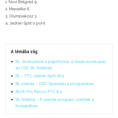
1. Novi Belgrád 9,
2. Marseille 6,
3. Olympiakosz 3
4. Jadran Split 0 pont
A témába vág
BL: érvényesült a papírforma, a Vasas eurokupás,
az OSC BL-főtáblás
BL – FTC-Jadran Split 18:9
BL-szerda – OSC-Spandau a programban
BLF8: Pro Recco-FTC 8:4
BL-főtábla – A szerdai program, szerbek a
Komjádiban