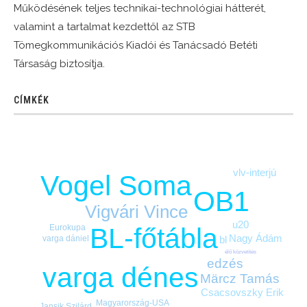
Működésének teljes technikai-technológiai hátterét,
valamint a tartalmat kezdettől az STB
Tömegkommunikációs Kiadói és Tanácsadó Betéti
Társaság biztosítja.
CÍMKÉK
vlv-interjú
Vogel Soma
OB1
Vigvári Vince
u20
Eurokupa
BL-főtábla
Nagy Ádám
bl
varga dániel
élő közvetítés
edzés
varga dénes
Märcz Tamás
Csacsovszky Erik
Magyarország-USA
Jansik Szilárd