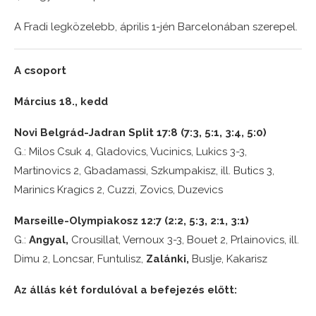
A Fradi legközelebb, április 1-jén Barcelonában szerepel.
A csoport
Március 18., kedd
Novi Belgrád-Jadran Split 17:8 (7:3, 5:1, 3:4, 5:0)
G.: Milos Csuk 4, Gladovics, Vucinics, Lukics 3-3,
Martinovics 2, Gbadamassi, Szkumpakisz, ill. Butics 3,
Marinics Kragics 2, Cuzzi, Zovics, Duzevics
Marseille-Olympiakosz 12:7 (2:2, 5:3, 2:1, 3:1)
G.:
Angyal,
Crousillat, Vernoux 3-3, Bouet 2, Prlainovics, ill.
Dimu 2, Loncsar, Funtulisz,
Zalánki,
Buslje, Kakarisz
Az állás két fordulóval a befejezés előtt: