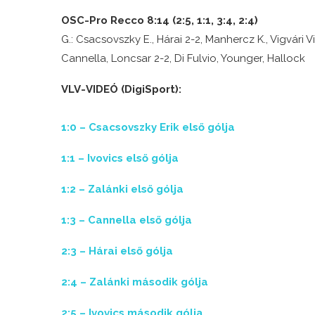
OSC-Pro Recco 8:14 (2:5, 1:1, 3:4, 2:4)
G.: Csacsovszky E., Hárai 2-2, Manhercz K., Vigvári Vin
Cannella, Loncsar 2-2, Di Fulvio, Younger, Hallock
VLV-VIDEÓ (DigiSport):
1:0 – Csacsovszky Erik első gólja
1:1 – Ivovics első gólja
1:2 – Zalánki első gólja
1:3 – Cannella első gólja
2:3 – Hárai első gólja
2:4 – Zalánki második gólja
2:5 – Ivovics második gólja