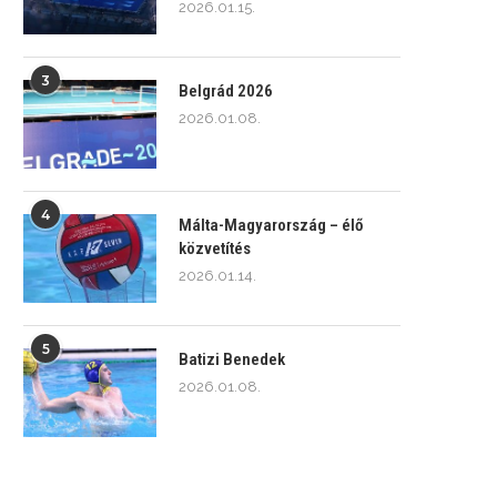
2026.01.15.
3
Belgrád 2026
2026.01.08.
4
Málta-Magyarország – élő
közvetítés
2026.01.14.
5
Batizi Benedek
2026.01.08.