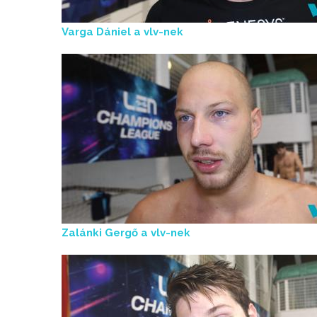
Varga Dániel a vlv-nek
Zalánki Gergő a vlv-nek