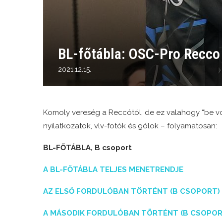
BL-főtábla: OSC-Pro Recco
2021.12.15.
Komoly vereség a Reccótól, de ez valahogy “be vol
nyilatkozatok, vlv-fotók és gólok – folyamatosan:
BL-FŐTÁBLA, B csoport
A BL-FŐTÁBLA TELJES MENETRENDJE
AZ ELSŐ FORDULÓBAN TÖRTÉNT (B CSOPORT)
A MÁSODIK FORDULÓBAN TÖRTÉNT (B CSOPOR