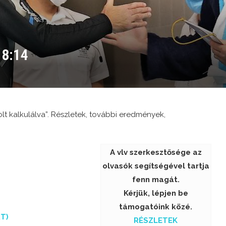
 8:14
t kalkulálva”. Részletek, további eredmények,
A vlv szerkesztősége az
olvasók segítségével tartja
fenn magát.
Kérjük, lépjen be
támogatóink közé.
T)
RÉSZLETEK