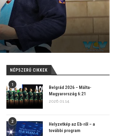
NÉPSZERŰ CIKKEK
1
Belgrád 2026 – Málta-
Magyarország 6:21
2026.01.14.
2
Helyzetkép az Eb-ről – a
további program