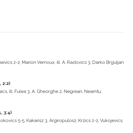
csevics 2-2, Marion Vernoux, ill. A. Radovics 3, Darko Brguljan
 2:2)
kacs, ill. Fulea 3, A. Gheorghe 2, Negrean, Neamtu,
, 3:4)
, Jokovics 5-5, Kakarisz 3, Argiropulosz, Krzics 2-2, Vukojevics,