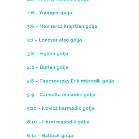
2:6 – Younger gólja
3:6 – Manhercz Krisztián gólja
3:7 – Loncsar első gólja
3:8 – Figlioli gólja
4:8 – Burián gólja
5:8 – Csacsovszky Erik második gólja
5:9 – Cannella második gólja
5:10 – Ivovics harmadik gólja
6:10 – Hárai második gólja
6:11 – Hallock gólja