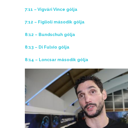
7:11 – Vigvári Vince gólja
7:12 – Figlioli második gólja
8:12 – Bundschuh gólja
8:13 – Di Fulvio gólja
8:14 – Loncsar második gólja