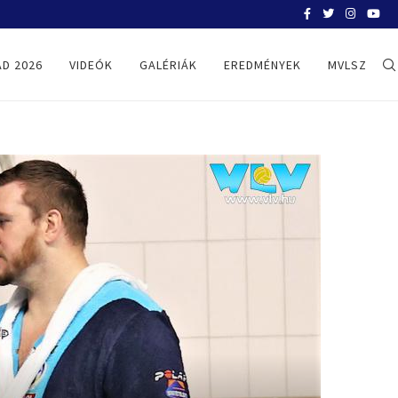
MÁLTA-MAGYARORSZÁG – ÉLŐ KÖZVET
D 2026
VIDEÓK
GALÉRIÁK
EREDMÉNYEK
MVLSZ