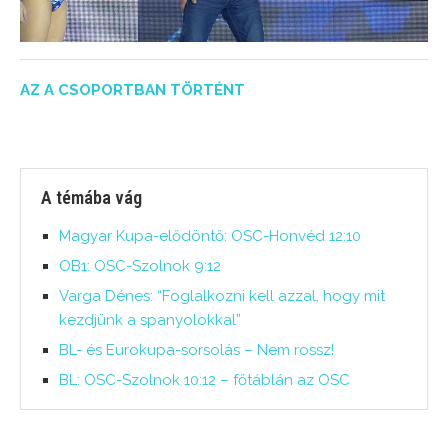
AZ A CSOPORTBAN TÖRTÉNT
A témába vág
Magyar Kupa-elődöntő: OSC-Honvéd 12:10
OB1: OSC-Szolnok 9:12
Varga Dénes: “Foglalkozni kell azzal, hogy mit
kezdjünk a spanyolokkal”
BL- és Eurokupa-sorsolás – Nem rossz!
BL: OSC-Szolnok 10:12 – főtáblán az OSC