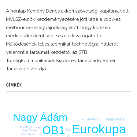
A honlap Kemény Dénes akkori szövetségi kapitány, volt
MVLSZ-elnök kezdeményezésére jött létre a 2007-es
melbourne-i világbajnokság előtt, hogy korszerű
médiaeszközként segítse a férfi válogatottat.
Működésének teljes technikai-technológiai hátterét,
valamint a tartalmat kezdettől az STB
Tömegkommunikációs Kiadói és Tanácsadó Betéti
Társaság biztosítja.
CÍMKÉK
Nagy Ádám
varga dániel
Nagy Ákos
Eurokupa
OB1
USA-Magyarország
u20
Angyal Dániel
Bátori Bence
bl