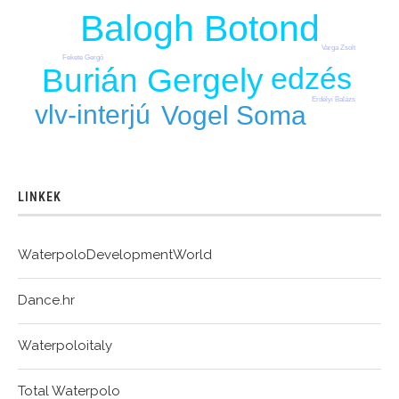
Balogh Botond
Varga Zsolt
Fekete Gergő
edzés
Burián Gergely
Erdélyi Balázs
vlv-interjú
Vogel Soma
LINKEK
WaterpoloDevelopmentWorld
Dance.hr
Waterpoloitaly
Total Waterpolo