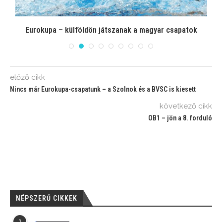
el
Eurokupa – külföldön játszanak a magyar csapatok
előző cikk
Nincs már Eurokupa-csapatunk – a Szolnok és a BVSC is kiesett
következő cikk
OB1 – jön a 8. forduló
NÉPSZERŰ CIKKEK
1