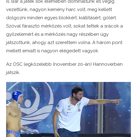
is. Bár a játék sok elemében domináltunk és végig
vezettünk, nagyon kemény harc volt, meg kellett
dolgozni minden egyes blokkért, kiállításért, gólért.
Szóval fárasztó mérkőzés volt, sokat tettek a srácok a
győzelemért és a mérkőzés nagy részében úgy
játszottunk, ahogy azt szerettem volna. A három pont
mellett emiatt is nagyon elégedett vagyok.
Az OSC legközelebb (november 20-án) Hannoverben
játszik.