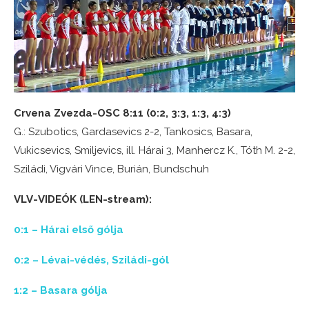
Crvena Zvezda-OSC 8:11 (0:2, 3:3, 1:3, 4:3)
G.: Szubotics, Gardasevics 2-2, Tankosics, Basara,
Vukicsevics, Smiljevics, ill. Hárai 3, Manhercz K., Tóth M. 2-2,
Sziládi, Vigvári Vince, Burián, Bundschuh
VLV-VIDEÓK (LEN-stream):
0:1 – Hárai első gólja
0:2 – Lévai-védés, Sziládi-gól
1:2 – Basara gólja