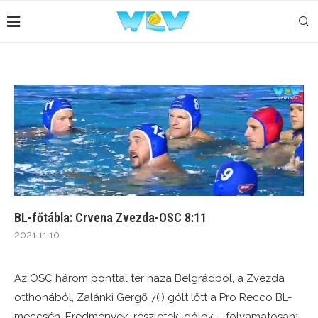
BL-főtábla: Crvena Zvezda-OSC 8:11
2021.11.10.
Az OSC három ponttal tér haza Belgrádból, a Zvezda
otthonából, Zalánki Gergő 7(!) gólt lőtt a Pro Recco BL-
meccsén. Eredmények, részletek, gólok – folyamatosan: