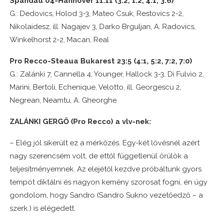
Spandau 04-Hannover 11:11 (3:2, 1:2, 4:1, 3:6)
G.: Dedovics, Holod 3-3, Mateo Csuk, Restovics 2-2,
Nikolaidesz, ill. Nagajev 3, Darko Brguljan, A. Radovics,
Winkelhorst 2-2, Macan, Real
Pro Recco-Steaua Bukarest 23:5 (4:1, 5:2, 7:2, 7:0)
G.: Zalánki 7, Cannella 4, Younger, Hallock 3-3, Di Fulvio 2,
Marini, Bertoli, Echenique, Velotto, ill. Georgescu 2,
Negrean, Neamtu, A. Gheorghe
ZALÁNKI GERGŐ (Pro Recco) a vlv-nek:
– Elég jól sikerült ez a mérkőzés. Egy-két lövésnél azért
nagy szerencsém volt, de ettől függetlenül örülök a
teljesítményemnek. Az elejétől kezdve próbáltunk gyors
tempót diktálni és nagyon kemény szorosat fogni, én úgy
gondolom, hogy Sandro (Sandro Sukno vezetőedző – a
szerk.) is elégedett.