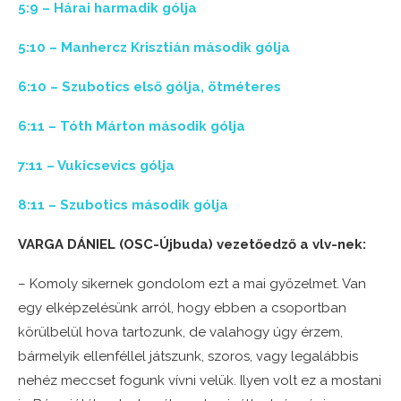
5:9 – Hárai harmadik gólja
5:10 – Manhercz Krisztián második gólja
6:10 – Szubotics első gólja, ötméteres
6:11 – Tóth Márton második gólja
7:11 – Vukicsevics gólja
8:11 – Szubotics második gólja
VARGA DÁNIEL (OSC-Újbuda) vezetőedző a vlv-nek:
– Komoly sikernek gondolom ezt a mai győzelmet. Van
egy elképzelésünk arról, hogy ebben a csoportban
körülbelül hova tartozunk, de valahogy úgy érzem,
bármelyik ellenféllel játszunk, szoros, vagy legalábbis
nehéz meccset fogunk vívni velük. Ilyen volt ez a mostani