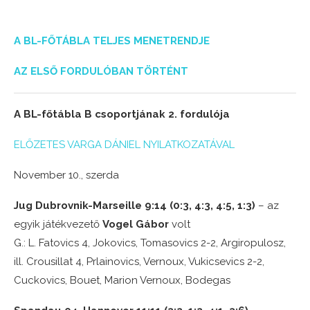
A BL-FŐTÁBLA TELJES MENETRENDJE
AZ ELSŐ FORDULÓBAN TÖRTÉNT
A BL-főtábla B csoportjának 2. fordulója
ELŐZETES VARGA DÁNIEL NYILATKOZATÁVAL
November 10., szerda
Jug Dubrovnik-Marseille 9:14 (0:3, 4:3, 4:5, 1:3)
– az
egyik játékvezető
Vogel Gábor
volt
G.: L. Fatovics 4, Jokovics, Tomasovics 2-2, Argiropulosz,
ill. Crousillat 4, Prlainovics, Vernoux, Vukicsevics 2-2,
Cuckovics, Bouet, Marion Vernoux, Bodegas