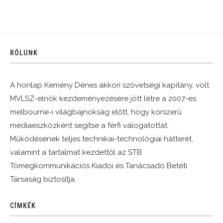
RÓLUNK
A honlap Kemény Dénes akkori szövetségi kapitány, volt
MVLSZ-elnök kezdeményezésére jött létre a 2007-es
melbourne-i világbajnokság előtt, hogy korszerű
médiaeszközként segítse a férfi válogatottat.
Működésének teljes technikai-technológiai hátterét,
valamint a tartalmat kezdettől az STB
Tömegkommunikációs Kiadói és Tanácsadó Betéti
Társaság biztosítja.
CÍMKÉK