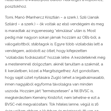
posztokhoz.
Tomi, Manó (Manhercz Krisztián – a szerk.), Szili (Jansik
Szilárd – a szerk.) – ők voltak az első vendégeim és meg
is maradtak az ingyenesség “elmúlása” után is. Most
pedig már nagyon sokan járnak hozzám az OB1-ből, a
válogatottból, stábtagok is. Egyre több vízilabdás lett a
vendégem, adódott az ötlet, hogy kifejezetten
“vízilabdás fodrászatot” hozzak létre. A kezdeteknél még
a mesteremnél dolgoztam, akinél tanultam a szakmát, a
II. kerületben, közel a Margitszigethez. Azt gondoltam,
hogy saját üzlet nyitására Zugló lehet a legalkalmasabb,
innen nagyjából egyforma távolságra van minden
uszoda. Hozzám járt “természetesen” a fél BVSC is,
megkérdeztem Kemény Kristófot, nem lehetne-e ezt a
BVSC-nél megvalósítani. Tök hiteles lenne, végül is 16