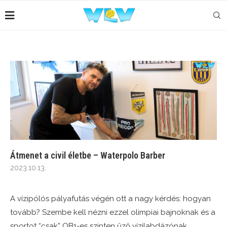
Átmenet a civil életbe – Waterpolo Barber
2023.10.13.
A vízipólós pályafutás végén ott a nagy kérdés: hogyan
tovább? Szembe kell nézni ezzel olimpiai bajnoknak és a
sportot “csak” OB1-es szinten űző vízilabdázónak