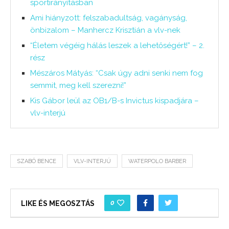
sportirányításban
Ami hiányzott: felszabadultság, vagányság,
önbizalom – Manhercz Krisztián a vlv-nek
“Életem végéig hálás leszek a lehetőségért!” – 2.
rész
Mészáros Mátyás: “Csak úgy adni senki nem fog
semmit, meg kell szerezni!”
Kis Gábor leül az OB1/B-s Invictus kispadjára –
vlv-interjú
SZABÓ BENCE
VLV-INTERJÚ
WATERPOLO BARBER
0
LIKE ÉS MEGOSZTÁS