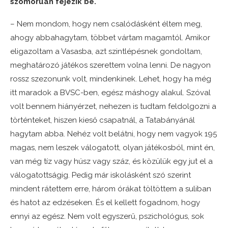
szomorúan fejezik be.
– Nem mondom, hogy nem csalódásként éltem meg,
ahogy abbahagytam, többet vártam magamtól. Amikor
eligazoltam a Vasasba, azt szintlépésnek gondoltam,
meghatározó játékos szerettem volna lenni. De nagyon
rossz szezonunk volt, mindenkinek. Lehet, hogy ha még
itt maradok a BVSC-ben, egész máshogy alakul. Szóval
volt bennem hiányérzet, nehezen is tudtam feldolgozni a
történteket, hiszen kieső csapatnál, a Tatabányánál
hagytam abba. Nehéz volt belátni, hogy nem vagyok 195
magas, nem leszek válogatott, olyan játékosból, mint én,
van még tíz vagy húsz vagy száz, és közülük egy jut el a
válogatottságig. Pedig már iskolásként szó szerint
mindent rátettem erre, három órákat töltöttem a suliban
és hatot az edzéseken. És el kellett fogadnom, hogy
ennyi az egész. Nem volt egyszerű, pszichológus, sok