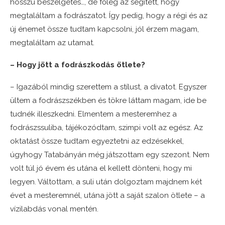
hosszú beszélgetés…, de főleg az segített, hogy
megtaláltam a fodrászatot. Így pedig, hogy a régi és az
új énemet össze tudtam kapcsolni, jól érzem magam,
megtaláltam az utamat.
– Hogy jött a fodrászkodás ötlete?
– Igazából mindig szerettem a stílust, a divatot. Egyszer
ültem a fodrászszékben és tökre láttam magam, ide be
tudnék illeszkedni. Elmentem a mesteremhez a
fodrászssuliba, tájékozódtam, szimpi volt az egész. Az
oktatást össze tudtam egyeztetni az edzésekkel,
úgyhogy Tatabányán még játszottam egy szezont. Nem
volt túl jó évem és utána el kellett dönteni, hogy mi
legyen. Váltottam, a suli után dolgoztam majdnem két
évet a mesteremnél, utána jött a saját szalon ötlete – a
vízilabdás vonal mentén.