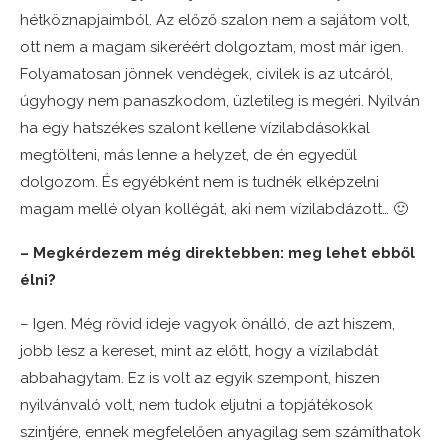
hétköznapjaimból. Az előző szalon nem a sajátom volt,
ott nem a magam sikeréért dolgoztam, most már igen.
Folyamatosan jönnek vendégek, civilek is az utcáról,
úgyhogy nem panaszkodom, üzletileg is megéri. Nyilván
ha egy hatszékes szalont kellene vízilabdásokkal
megtölteni, más lenne a helyzet, de én egyedül
dolgozom. És egyébként nem is tudnék elképzelni
magam mellé olyan kollégát, aki nem vízilabdázott… 🙂
– Megkérdezem még direktebben: meg lehet ebből
élni?
– Igen. Még rövid ideje vagyok önálló, de azt hiszem,
jobb lesz a kereset, mint az előtt, hogy a vízilabdát
abbahagytam. Ez is volt az egyik szempont, hiszen
nyilvánvaló volt, nem tudok eljutni a topjátékosok
szintjére, ennek megfelelően anyagilag sem számíthatok