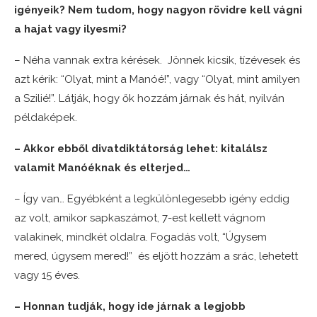
igényeik? Nem tudom, hogy nagyon rövidre kell vágni
a hajat vagy ilyesmi?
– Néha vannak extra kérések. Jönnek kicsik, tízévesek és
azt kérik: “Olyat, mint a Manóé!”, vagy “Olyat, mint amilyen
a Szilié!”. Látják, hogy ők hozzám járnak és hát, nyilván
példaképek.
– Akkor ebből divatdiktátorság lehet: kitalálsz
valamit Manóéknak és elterjed…
– Így van… Egyébként a legkülönlegesebb igény eddig
az volt, amikor sapkaszámot, 7-est kellett vágnom
valakinek, mindkét oldalra. Fogadás volt, “Úgysem
mered, úgysem mered!” és eljött hozzám a srác, lehetett
vagy 15 éves.
– Honnan tudják, hogy ide járnak a legjobb