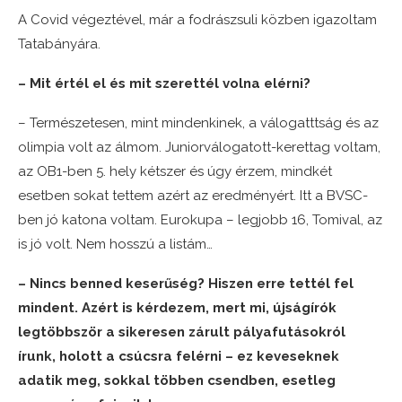
A Covid végeztével, már a fodrászsuli közben igazoltam
Tatabányára.
– Mit értél el és mit szerettél volna elérni?
– Természetesen, mint mindenkinek, a válogatttság és az
olimpia volt az álmom. Juniorválogatott-kerettag voltam,
az OB1-ben 5. hely kétszer és úgy érzem, mindkét
esetben sokat tettem azért az eredményért. Itt a BVSC-
ben jó katona voltam. Eurokupa – legjobb 16, Tomival, az
is jó volt. Nem hosszú a listám…
– Nincs benned keserűség? Hiszen erre tettél fel
mindent. Azért is kérdezem, mert mi, újságírók
legtöbbször a sikeresen zárult pályafutásokról
írunk, holott a csúcsra felérni – ez keveseknek
adatik meg, sokkal többen csendben, esetleg