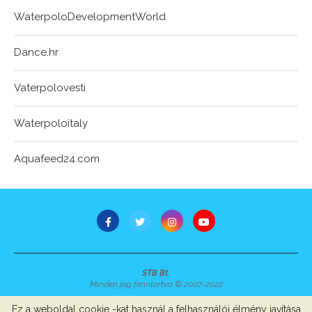
WaterpoloDevelopmentWorld
Dance.hr
Vaterpolovesti
Waterpoloitaly
Aquafeed24.com
STB Bt.
Minden jog fenntartva © 2007-2022
Szerzői jogok, adatvédelem
-
Impresszum
Ez a weboldal cookie -kat használ a felhasználói élmény javítása