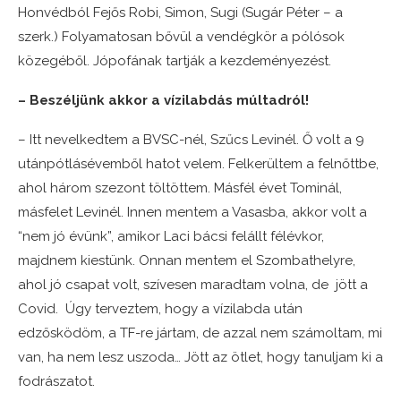
Honvédból Fejős Robi, Simon, Sugi (Sugár Péter – a
szerk.) Folyamatosan bővül a vendégkör a pólósok
közegéből. Jópofának tartják a kezdeményezést.
– Beszéljünk akkor a vízilabdás múltadról!
– Itt nevelkedtem a BVSC-nél, Szűcs Levinél. Ő volt a 9
utánpótlásévemből hatot velem. Felkerültem a felnőttbe,
ahol három szezont töltöttem. Másfél évet Tominál,
másfelet Levinél. Innen mentem a Vasasba, akkor volt a
“nem jó évünk”, amikor Laci bácsi felállt félévkor,
majdnem kiestünk. Onnan mentem el Szombathelyre,
ahol jó csapat volt, szívesen maradtam volna, de jött a
Covid. Úgy terveztem, hogy a vízilabda után
edzősködöm, a TF-re jártam, de azzal nem számoltam, mi
van, ha nem lesz uszoda… Jött az ötlet, hogy tanuljam ki a
fodrászatot.