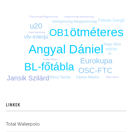
magyarország-spanyolország
Olaszország-Magyarország
Fekete Gergő
Görögország-Magyarország
u20
ötméteres
OB1
olasz bajnokság
vlv-interjú
Nagy Ákos
Angyal Dániel
edzés
bl
Eurokupa
Erdélyi Balázs
BL-főtábla
OSC-FTC
Jansik Szilárd
Vámos Márton
Märcz Tamás
Bátori Bence
LINKEK
Total Waterpolo