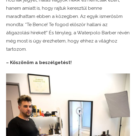
hoznak jegyet, hálás vagyok nekik és nemcsak ezért,
hanem amiatt is, hogy rajtuk keresztül benne
maradhattam ebben a közegben. Az egyik ismerősöm
mondta: “Te Bence! Te fogod először hallani az
átigazolási híreket!” És tényleg, a Waterpolo Barber révén
még most is úgy érezhetem, hogy ehhez a világhoz
tartozom.
– Köszönöm a beszélgetést!