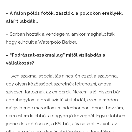
– A falon pólós fotók, zászlók, a polcokon ereklyék,
aláírt labdák…
– Sorban hozták a vendégeim, amikor meghallották,
hogy elindult a Waterpolo Barber.
– “Fodrászat-szakmailag” mitől vízilabdás a
vállalkozás?
– Ilyen szakmai specialitás nincs, én ezzel a szalonnal
egy olyan közösséget szeretnék létrehozni, ahova
szívesen tartoznak az emberek. Nekem is jó, hiszen bár
abbahagytam a profi szintű vízilabdát, ezen a módon
mégis benne maradtam, mindenhonnan jönnek hozzám,
nem estem ki ebből a nagyon jó közegből. Egyre többen
jönnek kis pólósok is, a KSI-ből, a Vasasból. Ez volt az
ötlet, ha már van a kosárlabdásoknak, a focistáknak