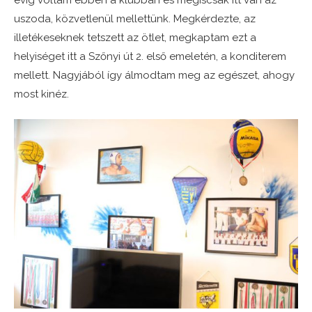
évig voltam ebben a klubban és mégiscsak itt van az
uszoda, közvetlenül mellettünk. Megkérdezte, az
illetékeseknek tetszett az ötlet, megkaptam ezt a
helyiséget itt a Szőnyi út 2. első emeletén, a konditerem
mellett. Nagyjából így álmodtam meg az egészet, ahogy
most kinéz.