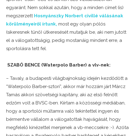
egyaránt. Nem sokkal azután, hogy a minden címet (is)
megszerzett
Hosnyánszky Norbert civillé válásának
körülményeiről írtunk,
most egy olyan pólós
(sikeresnek tűnő) útkeresését mutatjuk be, aki nem jutott
el a válogatottságig, pedig mostanáig mindent erre, a
sportolásra tett fel.
SZABÓ BENCE (Waterpolo Barber) a vlv-nek:
– Tavaly, a budapesti világbajnokság idején kezdődött a
“Waterpolo Barber-sztori”, akkor már hozzám járt Märcz
Tamás akkori szövetségi kapitány, aki az első felnőtt
edzőm volt a BVSC-ben. Kiírtam a közösségi médiában,
hogy a sportolói múltamra való tekintettel ingyen és
bérmentve vállalom a válogatottak hajvágását, hogy
megfelelő kinézettel menjenek a vb-meccsekre :-). Azóta
használom a #waterpolo barber hashteget a képekhez,