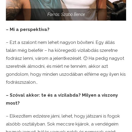
Forrás: Szabó Bence
– Mi a perspektíva?
– Ezt a szalont nem lehet nagyon bővíteni. Egy állás
talán még belefér – ha kiöregedő vízilabdás szeretne
fodrász lenni, várom a jelentkezését. 🙂 Ha pedig nagyot
szeretnék álmodni, és miért ne tenném, akkor azt
gondolom, hogy minden uszodában elférne egy ilyen kis
fodrászszalon…
– Szóval akkor: te és a vízilabda? Milyen a viszony
most?
– Elkezdtem edzésre járni, lehet, hogy játszani is fogok
alsóbb osztályban. Sok meccsre kijárok, a vendégeim