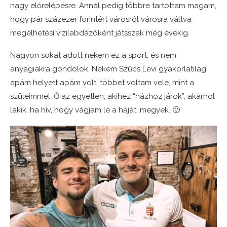
nagy előrelépésre. Annál pedig többre tartottam magam,
hogy pár százezer forintért városról városra váltva
megélhetési vízilabdázóként játsszak még évekig.
Nagyon sokat adott nekem ez a sport, és nem
anyagiakra gondolok. Nekem Szűcs Levi gyakorlatilag
apám helyett apám volt, többet voltam vele, mint a
szüleimmel. Ő az egyetlen, akihez “házhoz járok”, akárhol
lakik, ha hív, hogy vágjam le a haját, megyek. 🙂