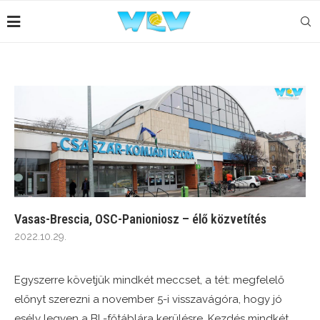
Vasas-Brescia, OSC-Panioniosz – élő közvetítés
2022.10.29.
Egyszerre követjük mindkét meccset, a tét: megfelelő
előnyt szerezni a november 5-i visszavágóra, hogy jó
esély legyen a BL-főtáblára kerülésre. Kezdés mindkét