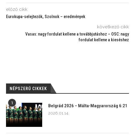
előző cikk
Eurokupa-selejtezők, Szolnok – eredmények
következő cikk
Vasas: nagy fordulat kellene a továbbjutáshoz – OSC: nagy
fordulat kellene a kieséshez
NÉPSZERŰ CIKKEK
1
Belgrád 2026 – Málta-Magyarország 6:21
2026.01.14.