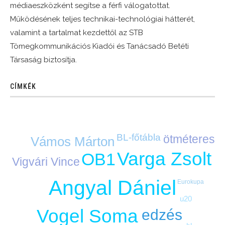
médiaeszközként segítse a férfi válogatottat.
Működésének teljes technikai-technológiai hátterét,
valamint a tartalmat kezdettől az STB
Tömegkommunikációs Kiadói és Tanácsadó Betéti
Társaság biztosítja.
CÍMKÉK
BL-főtábla
ötméteres
Vámos Márton
Varga Zsolt
OB1
Vigvári Vince
Angyal Dániel
Eurokupa
u20
Vogel Soma
edzés