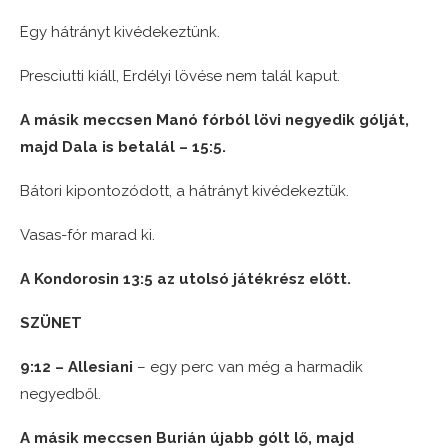
Egy hátrányt kivédekeztünk.
Presciutti kiáll, Erdélyi lövése nem talál kaput.
A másik meccsen Manó fórból lövi negyedik gólját,
majd Dala is betalál – 15:5.
Bátori kipontozódott, a hátrányt kivédekeztük.
Vasas-fór marad ki.
A Kondorosin 13:5 az utolsó játékrész előtt.
SZÜNET
9:12 – Allesiani
– egy perc van még a harmadik
negyedből.
A másik meccsen Burián újabb gólt lő, majd