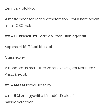
Zerinváry blokkol.
A másik meccsen Manó ötméteresből lövi a harmadikat,
3:0 az OSC-nek.
2:2 – C. Presciutti
Bedő kiállítása után egyenlít.
Vapenszki lő, Bátori blokkol.
Olasz előny.
A Kondorosin már 2:0-ra vezet az OSC, két Manhercz
Krisztián-gól.
2:1 – Mezei
fórból, közelről.
1:1 – Bátori
egyenlít a támadóidő utolsó
másodpercében.