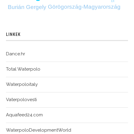
bl
Görögország-Magyarország
Burián Gergely
LINKEK
Dance.hr
Total Waterpolo
Waterpoloitaly
Vaterpolovesti
Aquafeed24.com
WaterpoloDevelopmentWorld