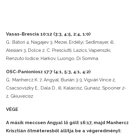
Vasas-Brescia 10:12 (3:3, 4:5, 2:4, 1:0)
G.: Bátori 4, Nagajev 3, Mezei, Erdélyi, Sedlmayer, ill.
Alesiani 3, Dolce 2, C. Presciutti, Lazics, Vapenszki,
Renzuto Iodice, Harkov, Luongo, Di Somma
OSC-Panioniosz 17:7 (4:1, 5:3, 4:1, 4:2)
G.: Manhercz K. 7, Angyal, Burián 3-3, Vigvári Vince 2,
Csacsovszky E., Dala D., ill. Kalaicisz, Gunasz, Spooner 2-
2, Gkiuvecisz
VÉGE
A másik meccsen Angyal lő gólt 16:17, majd Manhercz
Krisztián ötméteresből állítja be a végeredményt: