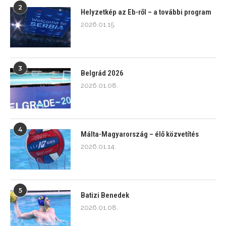
2
Helyzetkép az Eb-ről – a további program
2026.01.15.
3
Belgrád 2026
2026.01.08.
4
Málta-Magyarország – élő közvetítés
2026.01.14.
5
Batizi Benedek
2026.01.08.