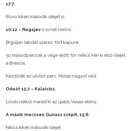
17:7.
Bovo kikéri második idejét is.
10:12 – Nagajev
0.11-nél belövi.
Brguljan labdát szerez, fórt kapunk.
50 másodperccel a vége előtt, fór nélkül kéri ki első idejét
a Brescia.
Kezdődik az utolsó perc. Mizsei nagyot véd.
Odaát 15:7 – Kalaicisz.
Lövés nélkül marad ki az újabb Vasas-előny.
A másik meccsen Gunasz szépít, 15:6.
Nikics kikéri második idejét.