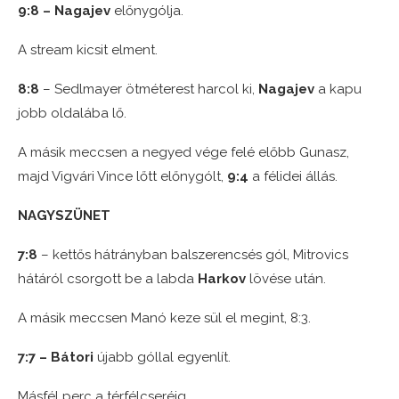
9:8 – Nagajev
előnygólja.
A stream kicsit elment.
8:8
– Sedlmayer ötméterest harcol ki,
Nagajev
a kapu
jobb oldalába lő.
A másik meccsen a negyed vége felé előbb Gunasz,
majd Vigvári Vince lőtt előnygólt,
9:4
a félidei állás.
NAGYSZÜNET
7:8
– kettős hátrányban balszerencsés gól, Mitrovics
hátáról csorgott be a labda
Harkov
lövése után.
A másik meccsen Manó keze sül el megint, 8:3.
7:7 – Bátori
újabb góllal egyenlít.
Másfél perc a térfélcseréig.