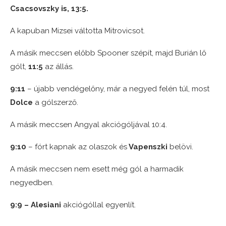
Csacsovszky is, 13:5.
A kapuban Mizsei váltotta Mitrovicsot.
A másik meccsen előbb Spooner szépít, majd Burián lő
gólt,
11:5
az állás.
9:11
– újabb vendégelőny, már a negyed felén túl, most
Dolce
a gólszerző.
A másik meccsen Angyal akciógóljával 10:4.
9:10
– fórt kapnak az olaszok és
Vapenszki
belövi.
A másik meccsen nem esett még gól a harmadik
negyedben.
9:9 – Alesiani
akciógóllal egyenlít.