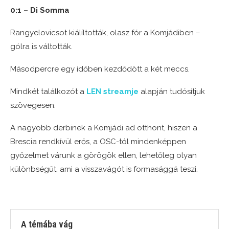
0:1 – Di Somma
Rangyelovicsot kiálíltották, olasz fór a Komjádiben –
gólra is váltották.
Másodpercre egy időben kezdődött a két meccs.
Mindkét találkozót a
LEN streamje
alapján tudósítjuk
szövegesen.
A nagyobb derbinek a Komjádi ad otthont, hiszen a
Brescia rendkívül erős, a OSC-tól mindenképpen
győzelmet várunk a görögök ellen, lehetőleg olyan
különbségűt, ami a visszavágót is formasággá teszi.
A témába vág