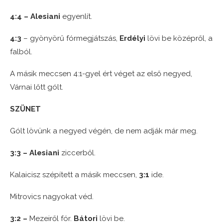
4:4 – Alesiani
egyenlít.
4:3
– gyönyörű fórmegjátszás,
Erdélyi
lövi be középről, a
falból.
A másik meccsen 4:1-gyel ért véget az első negyed,
Várnai lőtt gólt.
SZÜNET
Gólt lövünk a negyed végén, de nem adják már meg.
3:3 – Alesiani
ziccerből.
Kalaicisz szépített a másik meccsen,
3:1
ide.
Mitrovics nagyokat véd.
3:2 –
Mezeiről fór.
Bátori
lövi be.