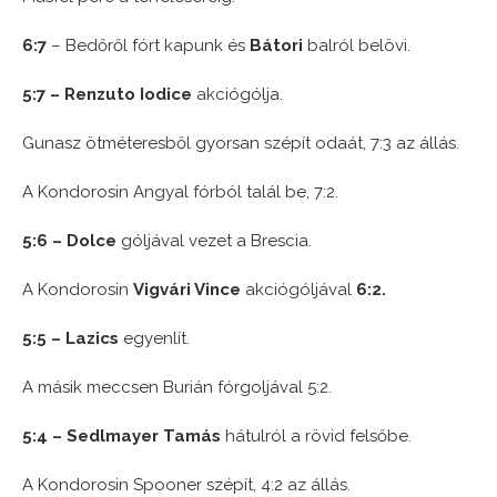
6:7
– Bedőről fórt kapunk és
Bátori
balról belövi.
5:7 – Renzuto Iodice
akciógólja.
Gunasz ötméteresből gyorsan szépít odaát, 7:3 az állás.
A Kondorosin Angyal fórból talál be, 7:2.
5:6 – Dolce
góljával vezet a Brescia.
A Kondorosin
Vigvári Vince
akciógóljával
6:2.
5:5 – Lazics
egyenlít.
A másik meccsen Burián fórgoljával 5:2.
5:4 – Sedlmayer Tamás
hátulról a rövid felsőbe.
A Kondorosin Spooner szépít, 4:2 az állás.