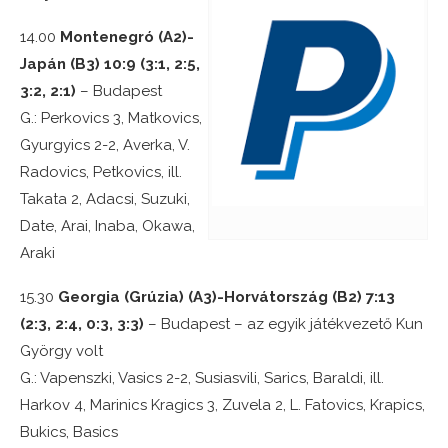
14.00
Montenegró (A2)-
Japán (B3) 10:9 (3:1, 2:5,
3:2, 2:1)
– Budapest
G.: Perkovics 3, Matkovics,
Gyurgyics 2-2, Averka, V.
Radovics, Petkovics, ill.
Takata 2, Adacsi, Suzuki,
Date, Arai, Inaba, Okawa,
Araki
15.30
Georgia (Grúzia) (A3)-Horvátország (B2) 7:13
(2:3, 2:4, 0:3, 3:3)
– Budapest – az egyik játékvezető Kun
György volt
G.: Vapenszki, Vasics 2-2, Susiasvili, Sarics, Baraldi, ill.
Harkov 4, Marinics Kragics 3, Zuvela 2, L. Fatovics, Krapics,
Bukics, Basics