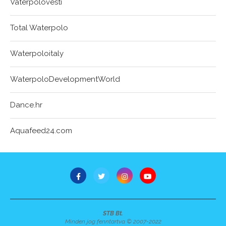
Vaterpolovesti
Total Waterpolo
Waterpoloitaly
WaterpoloDevelopmentWorld
Dance.hr
Aquafeed24.com
STB Bt.
Minden jog fenntartva © 2007-2022