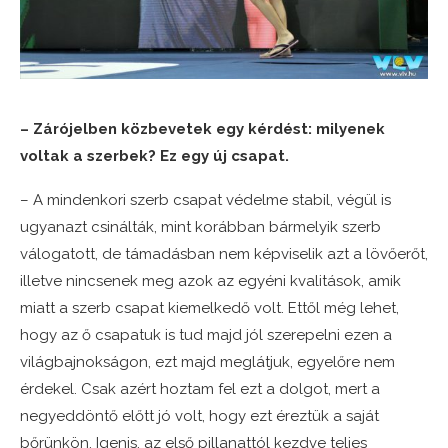
– Zárójelben közbevetek egy kérdést: milyenek
voltak a szerbek? Ez egy új csapat.
– A mindenkori szerb csapat védelme stabil, végül is
ugyanazt csinálták, mint korábban bármelyik szerb
válogatott, de támadásban nem képviselik azt a lövőerőt,
illetve nincsenek meg azok az egyéni kvalitások, amik
miatt a szerb csapat kiemelkedő volt. Ettől még lehet,
hogy az ő csapatuk is tud majd jól szerepelni ezen a
világbajnokságon, ezt majd meglátjuk, egyelőre nem
érdekel. Csak azért hoztam fel ezt a dolgot, mert a
negyeddöntő előtt jó volt, hogy ezt éreztük a saját
bőrünkön. Igenis, az első pillanattól kezdve teljes