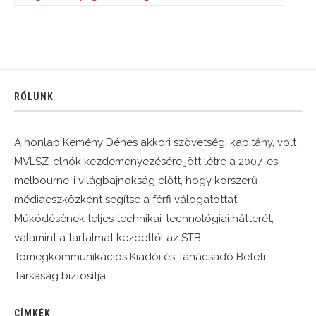
RÓLUNK
A honlap Kemény Dénes akkori szövetségi kapitány, volt
MVLSZ-elnök kezdeményezésére jött létre a 2007-es
melbourne-i világbajnokság előtt, hogy korszerű
médiaeszközként segítse a férfi válogatottat.
Működésének teljes technikai-technológiai hátterét,
valamint a tartalmat kezdettől az STB
Tömegkommunikációs Kiadói és Tanácsadó Betéti
Társaság biztosítja.
CÍMKÉK