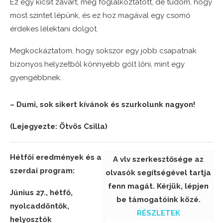
Ez egy kicsit zavart, meg foglalkoztatott, de tudom, hogy
most szintet lépünk, és ez hoz magával egy csomó
érdekes lélektani dolgot.
Megkockáztatom, hogy sokszor egy jobb csapatnak
bizonyos helyzetből könnyebb gólt lőni, mint egy
gyengébbnek.
– Dumi, sok sikert kívánok és szurkolunk nagyon!
(Lejegyezte: Ötvös Csilla)
Hétfői eredmények és a
A vlv szerkesztősége az
szerdai program:
olvasók segítségével tartja
fenn magát. Kérjük, lépjen
Június 27., hétfő,
be támogatóink közé.
nyolcaddöntők,
RÉSZLETEK
helyosztók