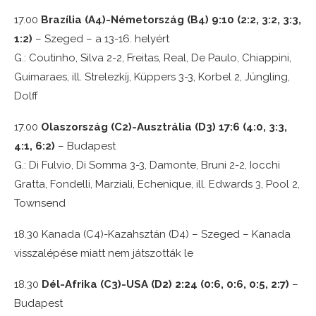
17.00
Brazília (A4)-Németország (B4) 9:10 (2:2, 3:2, 3:3,
1:2)
– Szeged – a 13-16. helyért
G.: Coutinho, Silva 2-2, Freitas, Real, De Paulo, Chiappini,
Guimaraes, ill. Strelezkíj, Küppers 3-3, Korbel 2, Jüngling,
Dolff
17.00
Olaszország (C2)-Ausztrália (D3) 17:6 (4:0, 3:3,
4:1, 6:2)
– Budapest
G.: Di Fulvio, Di Somma 3-3, Damonte, Bruni 2-2, Iocchi
Gratta, Fondelli, Marziali, Echenique, ill. Edwards 3, Pool 2,
Townsend
18.30 Kanada (C4)-Kazahsztán (D4) – Szeged – Kanada
visszalépése miatt nem játszották le
18.30
Dél-Afrika (C3)-USA (D2) 2:24 (0:6, 0:6, 0:5, 2:7)
–
Budapest