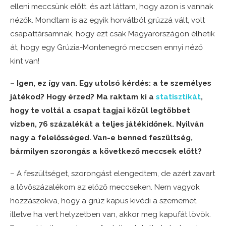
elleni meccsünk előtt, és azt láttam, hogy azon is vannak
nézők. Mondtam is az egyik horvátból grúzzá vált, volt
csapattársamnak, hogy ezt csak Magyarországon élhetik
át, hogy egy Grúzia-Montenegró meccsen ennyi néző
kint van!
– Igen, ez így van. Egy utolsó kérdés: a te személyes
játékod? Hogy érzed? Ma raktam ki a
statisztikát
,
hogy te voltál a csapat tagjai közül legtöbbet
vízben, 76 százalékát a teljes játékidőnek. Nyilván
nagy a felelősséged. Van-e benned feszültség,
bármilyen szorongás a következő meccsek előtt?
– A feszültséget, szorongást elengedtem, de azért zavart
a lövőszázalékom az előző meccseken. Nem vagyok
hozzászokva, hogy a grúz kapus kivédi a szememet,
illetve ha vert helyzetben van, akkor meg kapufát lövök.