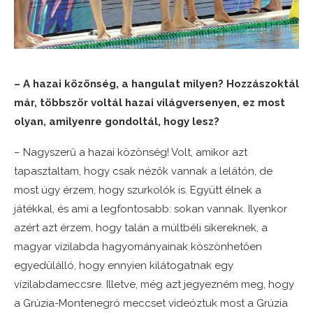
– A hazai közönség, a hangulat milyen? Hozzászoktál
már, többször voltál hazai világversenyen, ez most
olyan, amilyenre gondoltál, hogy lesz?
– Nagyszerű a hazai közönség! Volt, amikor azt
tapasztaltam, hogy csak nézők vannak a lelátón, de
most úgy érzem, hogy szurkolók is. Együtt élnek a
játékkal, és ami a legfontosabb: sokan vannak. Ilyenkor
azért azt érzem, hogy talán a múltbéli sikereknek, a
magyar vízilabda hagyományainak köszönhetően
egyedülálló, hogy ennyien kilátogatnak egy
vízilabdameccsre. Illetve, még azt jegyezném meg, hogy
a Grúzia-Montenegró meccset videóztuk most a Grúzia