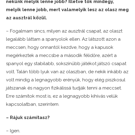
nekünk melyik lenne jobb? Illetve tök mindegy,
melyik lenne jobb, mert valamelyik lesz az olasz meg
az ausztrál közül.
– Fogalmam sincs, milyen az ausztrál csapat, az olaszt
legalább láttam a spanyolok ellen. Az látszott azon a
meccsen, hogy onnantól kezdve, hogy a kapusok
megérkeztek a meccsbe a második félidőre, azért a
spanyol egy stabilabb, sokszínűbb játékot játszó csapat
volt. Talán több lyuk van az olaszban, de nekik inkább az
volt mindig a legnagyobb erényük, hogy elég piszkosul
játszanak és nagyon fizikálissá tudják tenni a meccset.
Erre számítok most is, ez a legnagyobb kihívás velük
kapcsolatban, szerintem.
– Rájuk számítasz?
– Igen.