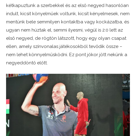
kétkapuztunk a szerbekkel és az első negyed hasonlóan
indult, kicsit könyelműek voltunk, kicsit kényelmesek, nem
mentünk bele semmilyen kontaktba vagy kockázatba, és
ugyan nem húztak el, semmi ilyesmi, végül is 2:0 lett az
első negyed, de rögtön látszott, hogy egy olyan csapat
ellen, amely színvonalas játékosokból tevődik össze –
nem lehet könnyelműsködni. Ez pont jókor jött nekünk a
negyeddöntő előtt.