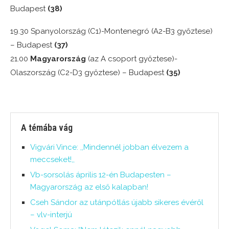
Budapest
(38)
19.30 Spanyolország (C1)-Montenegró (A2-B3 győztese)
– Budapest
(37)
21.00
Magyarország
(az A csoport győztese)-
Olaszország (C2-D3 győztese) – Budapest
(35)
A témába vág
Vigvári Vince: ,,Mindennél jobban élvezem a
meccseket!,,
Vb-sorsolás április 12-én Budapesten –
Magyarország az első kalapban!
Cseh Sándor az utánpótlás újabb sikeres évéről
– vlv-interjú