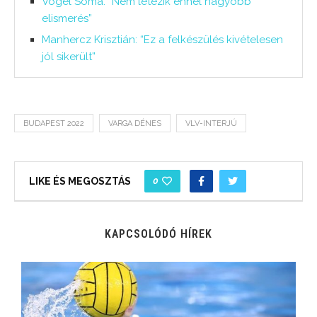
Vogel Soma: “Nem létezik ennél nagyobb
elismerés”
Manhercz Krisztián: “Ez a felkészülés kivételesen
jól sikerült”
BUDAPEST 2022
VARGA DÉNES
VLV-INTERJÚ
0
LIKE ÉS MEGOSZTÁS
KAPCSOLÓDÓ HÍREK