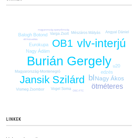
magyarország-spanyolország
Angyal Dániel
Mészáros Mátyás
Varga Zsolt
Balogh Botond
vlv-interjú
OB1
élő közvetítés
Eurokupa
Nagy Ádám
Burián Gergely
u20
edzés
Magyarország-Montenegró
bl
Jansik Szilárd
Nagy Ákos
ötméteres
Vogel Soma
Vismeg Zsombor
OSC-FTC
LINKEK