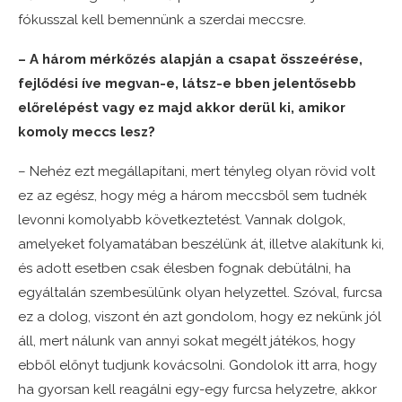
fókusszal kell bemennünk a szerdai meccsre.
– A három mérkőzés alapján a csapat összeérése,
fejlődési íve megvan-e, látsz-e bben jelentősebb
előrelépést vagy ez majd akkor derül ki, amikor
komoly meccs lesz?
– Nehéz ezt megállapítani, mert tényleg olyan rövid volt
ez az egész, hogy még a három meccsből sem tudnék
levonni komolyabb következtetést. Vannak dolgok,
amelyeket folyamatában beszélünk át, illetve alakítunk ki,
és adott esetben csak élesben fognak debütálni, ha
egyáltalán szembesülünk olyan helyzettel. Szóval, furcsa
ez a dolog, viszont én azt gondolom, hogy ez nekünk jól
áll, mert nálunk van annyi sokat megélt játékos, hogy
ebből előnyt tudjunk kovácsolni. Gondolok itt arra, hogy
ha gyorsan kell reagálni egy-egy furcsa helyzetre, akkor