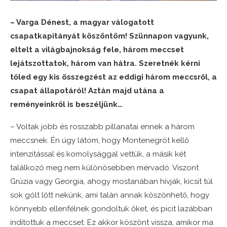
– Varga Dénest, a magyar válogatott
csapatkapitányát köszöntöm! Szünnapon vagyunk,
eltelt a világbajnokság fele, három meccset
lejátszottatok, három van hátra. Szeretnék kérni
tőled egy kis összegzést az eddigi három meccsről, a
csapat állapotáról! Aztán majd utána a
reményeinkről is beszéljünk…
– Voltak jobb és rosszabb pillanatai ennek a három
meccsnek. Én úgy látom, hogy Montenegrót kellő
intenzitással és komolysággal vettük, a másik két
találkozó meg nem különösebben mérvadó. Viszont
Grúzia vagy Georgia, ahogy mostanában hívják, kicsit túl
sok gólt lőtt nekünk, ami talán annak köszönhető, hogy
könnyebb ellenfélnek gondoltuk őket, és picit lazábban
indítottuk a meccset. Ez akkor köszönt vissza, amikor ma