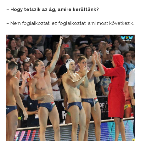
– Hogy tetszik az ág, amire kerültünk?
– Nem foglalkoztat, ez foglalkoztat, ami most következik.