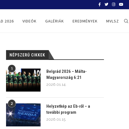
BELGRÁD 2026
D 2026
VIDEÓK
GALÉRIÁK
EREDMÉNYEK
MVLSZ
NÉPSZERŰ CIKKEK
1
Belgrád 2026 – Málta-
Magyarország 6:21
2026.01.14.
2
Helyzetkép az Eb-ről – a
további program
2026.01.15.