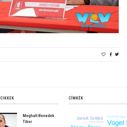
 CIKKEK
CÍMKÉK
Meghalt Benedek
vlv-interjú
Ekle
Jansik Szilárd
Vogel
Tibor
Vámos Márton