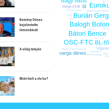
Nagy Ákos
élő közvetít
Eurok
bl
Varga Zsolt
Konarik Ákos
Magyarország-Görögorsz
Burián Gerg
OB1
u20
Kemény Dénes
Balogh Boto
bejelentette
lemondását
Märcz T
Angyal Dániel
Bátori Bence
Csacsovszky Erik
OSC-FTC
BL-fő
Vigvár
A világ tetején
Magyarország-Horvátország
varga dénes
Tátrai Dávid
Nyéki 
Mészáros Mátyás
Vism
Miért kell a vlv.hu?