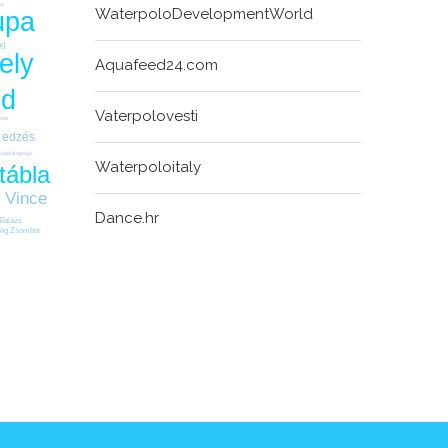
és
WaterpoloDevelopmentWorld
upa
ág
ely
Aquafeed24.com
nd
Vaterpolovesti
amás
edzés
zalánki gergő
Waterpoloitaly
tábla
i Vince
Dance.hr
Balázs
eg Zsombor