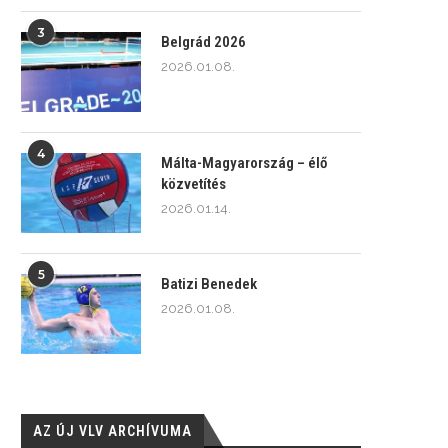
3
Belgrád 2026
2026.01.08.
4
Málta-Magyarország – élő
közvetítés
2026.01.14.
5
Batizi Benedek
2026.01.08.
AZ ÚJ VLV ARCHÍVUMA