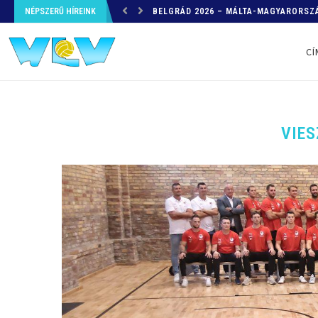
NÉPSZERŰ HÍREINK
HELYZETKÉP AZ EB-RŐL – A TOVÁBBI
CÍ
VIES