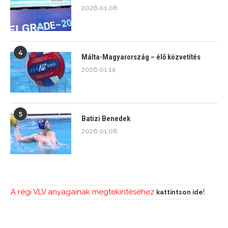
2026.01.08.
4
Málta-Magyarország – élő közvetítés
2026.01.14.
5
Batizi Benedek
2026.01.08.
A régi VLV anyagainak megtekintéséhez
!
kattintson ide