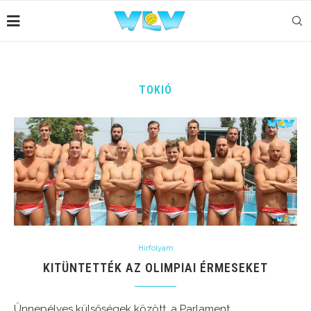
TOKIÓ
Hírfolyam
KITÜNTETTÉK AZ OLIMPIAI ÉRMESEKET
Ünnepélyes külsőségek között, a Parlament