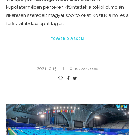
kupolatermében pénteken kitüntették a tokiói olimpián
sikeresen szerepelt magyar sportolókat, köztük a női és a
férfi vízilabdacsapat tagjait.
TOVÁBB OLVASOM
2021.10.15.
0 hozzászólás