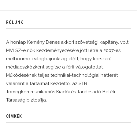
RÓLUNK
A honlap Kemény Dénes akkori szövetségi kapitány, volt
MVLSZ-elnök kezdeményezésére jött létre a 2007-es
melbourne-i világbajnokság előtt, hogy korszerű
médiaeszközként segítse a férfi válogatottat.
Működésének teljes technikai-technológiai hátterét,
valamint a tartalmat kezdettől az STB
Tömegkommunikációs Kiadói és Tanácsadó Betéti
Társaság biztosítja.
CÍMKÉK