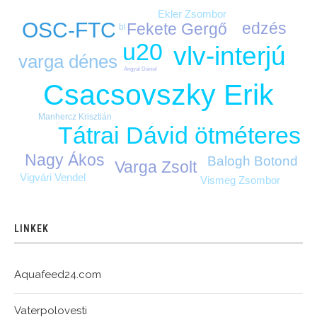
Ekler Zsombor
OSC-FTC
edzés
Fekete Gergő
bl
u20
vlv-interjú
varga dénes
Angyal Dániel
Csacsovszky Erik
Manhercz Krisztián
Tátrai Dávid
ötméteres
Nagy Ákos
Balogh Botond
Varga Zsolt
Vigvári Vendel
Vismeg Zsombor
LINKEK
Aquafeed24.com
Vaterpolovesti