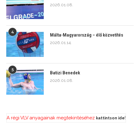
2026.01.08.
4
Málta-Magyarország – élő közvetítés
2026.01.14.
5
Batizi Benedek
2026.01.08.
A régi VLV anyagainak megtekintéséhez
!
kattintson ide