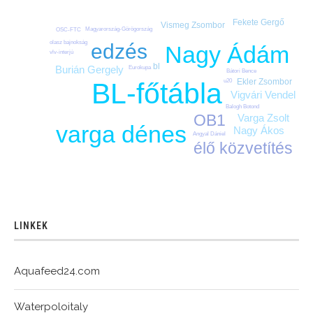
Fekete Gergő
Vismeg Zsombor
Magyarország-Görögország
OSC-FTC
olasz bajnokság
edzés
Nagy Ádám
vlv-interjú
bl
Burián Gergely
Eurokupa
Bátori Bence
Ekler Zsombor
BL-főtábla
u20
Vigvári Vendel
Balogh Botond
OB1
Varga Zsolt
varga dénes
Nagy Ákos
Angyal Dániel
élő közvetítés
LINKEK
Aquafeed24.com
Waterpoloitaly