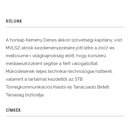
RÓLUNK
A honlap Kemény Dénes akkori szövetségi kapitány, volt
MVLSZ-elnök kezdeményezésére jött létre a 2007-es
melbourne-i világbajnokság előtt, hogy korszerű
médiaeszközként segítse a férfi válogatottat.
Működésének teljes technikai-technológiai hátterét,
valamint a tartalmat kezdettől az STB
Tömegkommunikációs Kiadói és Tanácsadó Betéti
Társaság biztosítja.
CÍMKÉK