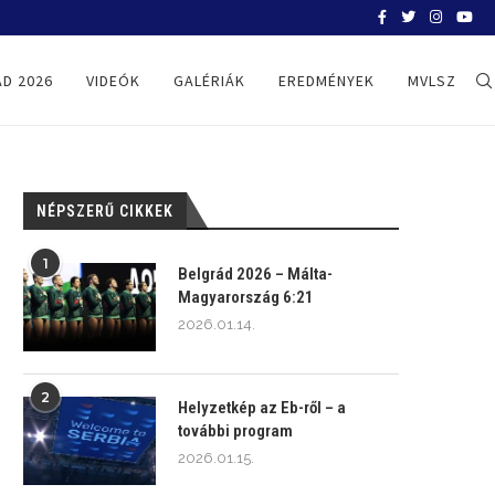
BELGRÁD 2026
D 2026
VIDEÓK
GALÉRIÁK
EREDMÉNYEK
MVLSZ
NÉPSZERŰ CIKKEK
1
Belgrád 2026 – Málta-
Magyarország 6:21
2026.01.14.
2
Helyzetkép az Eb-ről – a
további program
2026.01.15.