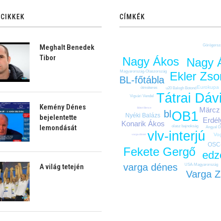
 CIKKEK
CÍMKÉK
Meghalt Benedek
Görögorsz
Tibor
Nagy Ákos
Nagy 
Magyarország-Olaszország
Ekler Zs
BL-főtábla
Eurokupa
ötméteres
u20
Balogh Botond
Tátrai Dáv
Vigvári Vendel
Kemény Dénes
Märcz
Bátori Bence
bl
OB1
Nyéki Balázs
bejelentette
Erdél
Konarik Ákos
lemondását
olasz bajnokság
Angyal D
vlv-interjú
Vo
varga dániel
OSC
Fekete Gergő
edz
varga dénes
A világ tetején
USA-Magyarország
Varga Z