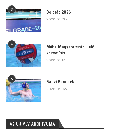
3
Belgrád 2026
2026.01.08.
4
Málta-Magyarország – élő
közvetítés
2026.01.14.
5
Batizi Benedek
2026.01.08.
AZ ÚJ VLV ARCHÍVUMA