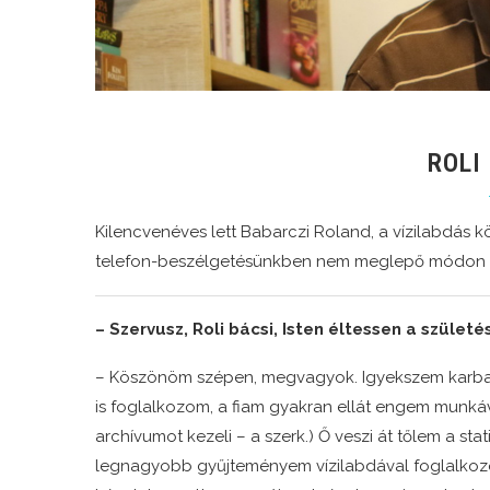
ROLI
Kilencvenéves lett Babarczi Roland, a vízilabdás 
telefon-beszélgetésünkben nem meglepő módon má
– Szervusz, Roli bácsi, Isten éltessen a szüle
– Köszönöm szépen, megvagyok. Igyekszem karbant
is foglalkozom, a fiam gyakran ellát engem munkáva
archívumot kezeli – a szerk.) Ő veszi át tőlem a st
legnagyobb gyűjteményem vízilabdával foglalko