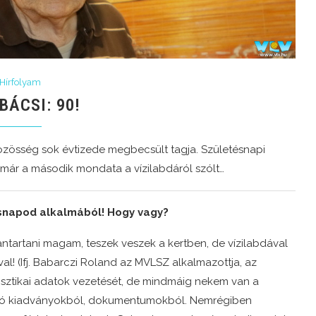
Hírfolyam
 BÁCSI: 90!
közösség sok évtizede megbecsült tagja. Születésnapi
r a második mondata a vízilabdáról szólt…
tésnapod alkalmából! Hogy vagy?
artani magam, teszek veszek a kertben, de vízilabdával
l! (Ifj. Babarczi Roland az MVLSZ alkalmazottja, az
atisztikai adatok vezetését, de mindmáig nekem van a
zó kiadványokból, dokumentumokból. Nemrégiben