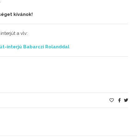
…
séget kívánok!
terjút a vlv:
tút-interjú Babarczi Rolanddal