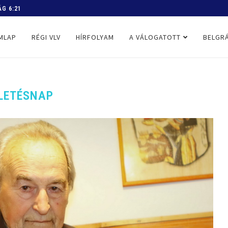
 PROGRAM
MLAP
RÉGI VLV
HÍRFOLYAM
A VÁLOGATOTT
BELGRÁ
LETÉSNAP