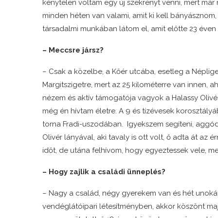
kénytelen voltam egy új szekrényt venni, mert már
minden héten van valami, amit ki kell bányásznom,
társadalmi munkában látom el, amit előtte 23 éve
– Meccsre jársz?
– Csak a közelbe, a Kőér utcába, esetleg a Néplige
Margitszigetre, mert az 25 kilométerre van innen, 
nézem és aktív támogatója vagyok a Halassy Olivér
még én hívtam életre. A 9 és tízévesek korosztályáb
torna Fradi-uszodában. Igyekszem segíteni, aggód
Olivér lányával, aki tavaly is ott volt, ő adta át a
időt, de utána felhívom, hogy egyeztessek vele, me
– Hogy zajlik a családi ünneplés?
– Nagy a család, négy gyerekem van és hét unoká
vendéglátóipari létesítményben, akkor köszönt maj