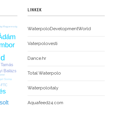
LINKEK
ág-Magyarország
WaterpoloDevelopmentWorld
Ádám
Vaterpolovesti
ombor
id
Dance.hr
 Tamás
yi Balázs
Total Waterpolo
ániel
gel Soma
-FTC
Waterpoloitaly
és
solt
Aquafeed24.com