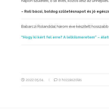
napon született, ő 18 éves, közös lesz az ünneplés
– Roli bácsi, boldog születésnapot és jó egész
Babarczi Rolanddal három éve készített hosszabb in
“Hogy ki kért fel erre? A lelkiismeretem” – éle
2022.05.04.
0 hozzászólás