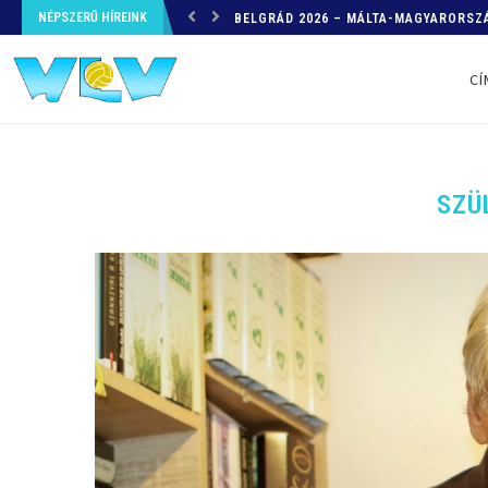
NÉPSZERŰ HÍREINK
HELYZETKÉP AZ EB-RŐL – A TOVÁBBI
CÍ
SZÜ