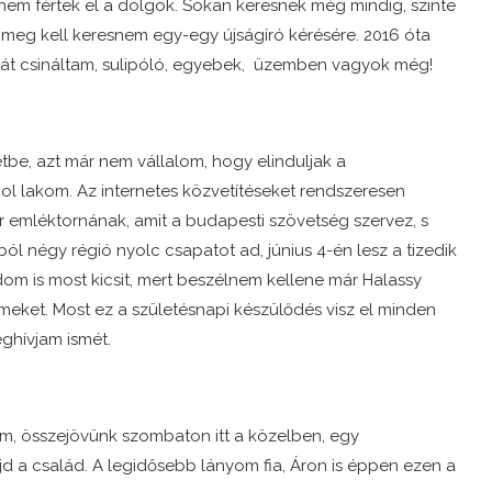
 nem fértek el a dolgok. Sokan keresnek még mindig, szinte
 meg kell keresnem egy-egy újságíró kérésére. 2016 óta
n át csináltam, sulipóló, egyebek, üzemben vagyok még!
tbe, azt már nem vállalom, hogy elinduljak a
ahol lakom. Az internetes közvetítéseket rendszeresen
 emléktornának, amit a budapesti szövetség szervez, s
ól négy régió nyolc csapatot ad, június 4-én lesz a tizedik
om is most kicsit, mert beszélnem kellene már Halassy
z érmeket. Most ez a születésnapi készülődés visz el minden
ghívjam ismét.
m, összejövünk szombaton itt a közelben, egy
d a család. A legidősebb lányom fia, Áron is éppen ezen a