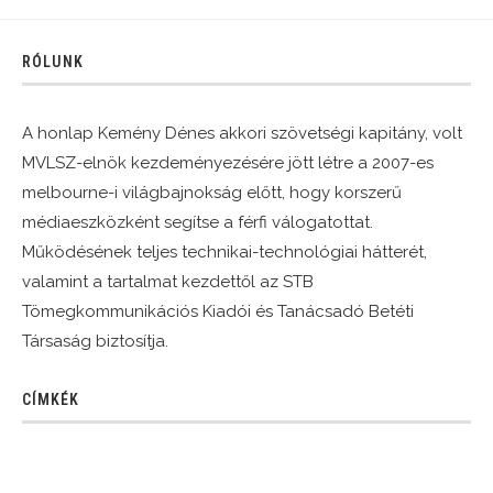
RÓLUNK
A honlap Kemény Dénes akkori szövetségi kapitány, volt
MVLSZ-elnök kezdeményezésére jött létre a 2007-es
melbourne-i világbajnokság előtt, hogy korszerű
médiaeszközként segítse a férfi válogatottat.
Működésének teljes technikai-technológiai hátterét,
valamint a tartalmat kezdettől az STB
Tömegkommunikációs Kiadói és Tanácsadó Betéti
Társaság biztosítja.
CÍMKÉK