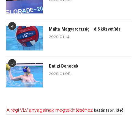
4
Málta-Magyarország – élő közvetítés
2026.01.14.
5
Batizi Benedek
2026.01.08.
A régi VLV anyagainak megtekintéséhez
!
kattintson ide