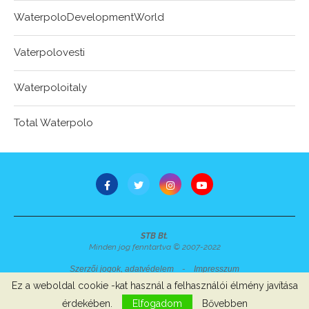
WaterpoloDevelopmentWorld
Vaterpolovesti
Waterpoloitaly
Total Waterpolo
STB Bt.
Minden jog fenntartva © 2007-2022
Szerzői jogok, adatvédelem
-
Impresszum
Ez a weboldal cookie -kat használ a felhasználói élmény javítása
érdekében.
Elfogadom
Bővebben