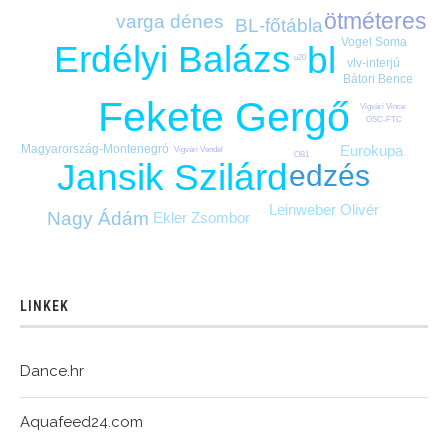
ötméteres
varga dénes
BL-főtábla
Vogel Soma
Erdélyi Balázs
bl
u20
vlv-interjú
Bátori Bence
Fekete Gergő
Vigvári Vince
OSC-FTC
Eurokupa
Magyarország-Montenegró
Vigvári Vendel
OB1
Jansik Szilárd
edzés
Leinweber Olivér
Nagy Ádám
Ekler Zsombor
LINKEK
Dance.hr
Aquafeed24.com