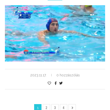
2023.11.17.
0 hozzászólás
1
2
3
4