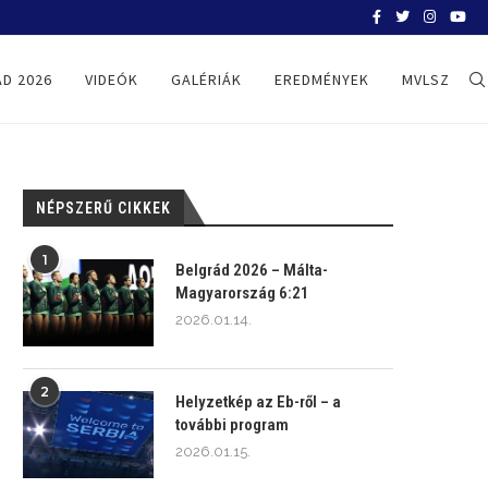
BELGRÁD 2026
D 2026
VIDEÓK
GALÉRIÁK
EREDMÉNYEK
MVLSZ
NÉPSZERŰ CIKKEK
1
Belgrád 2026 – Málta-
Magyarország 6:21
2026.01.14.
2
Helyzetkép az Eb-ről – a
további program
2026.01.15.