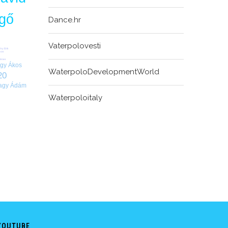
gő
Dance.hr
Vaterpolovesti
ky Erik
Ákos
dénes
gy Ákos
WaterpoloDevelopmentWorld
20
agy Ádám
Waterpoloitaly
YOUTUBE