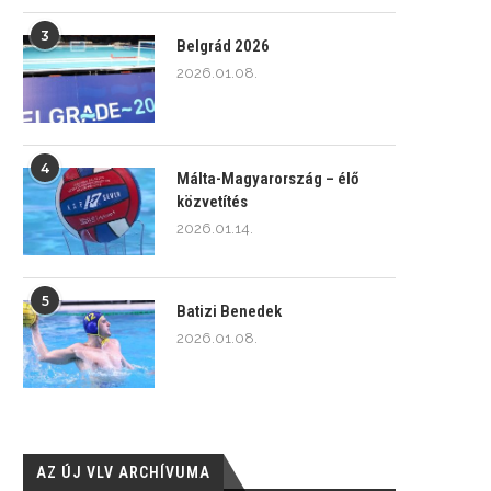
3
Belgrád 2026
2026.01.08.
4
Málta-Magyarország – élő
közvetítés
2026.01.14.
5
Batizi Benedek
2026.01.08.
AZ ÚJ VLV ARCHÍVUMA