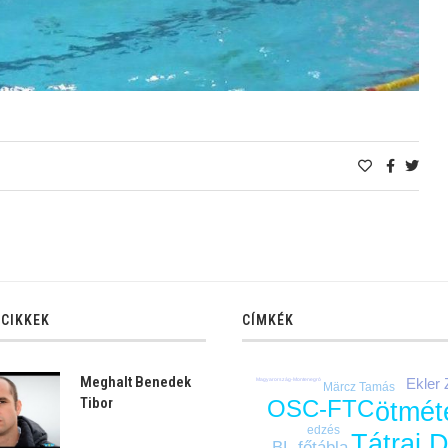
 CIKKEK
CÍMKÉK
Meghalt Benedek
Ekler
Magyarország-Montenegró
Märcz Tamás
Tibor
OSC-FTC
ötmét
edzés
Tátrai 
BL-főtábla