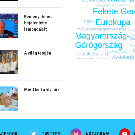
bl
zalánki gergő
Angyal Dániel
Fekete Ger
Kemény Dénes
Eurokupa
OB1
bejelentette
lemondását
magyarország-spanyolország
Csacsovsz
Konarik 
Magyarország-
varga 
Na
Görögország
u
N
Bátori Bence
A világ tetején
Jansik Szilárd
vlv-interjú
Magyarország-Szerbia
Manhercz Krisztián
Miért kell a vlv.hu?
ACEBOOK
TWITTER
INSTAGRAM