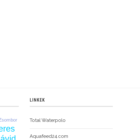
LINKEK
 Zsombor
Total Waterpolo
eres
Aquafeed24.com
Dávid