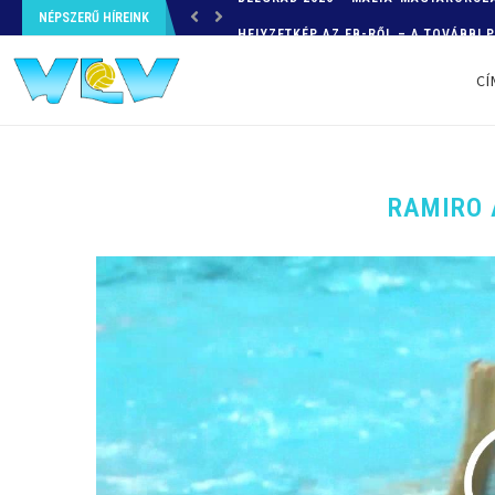
NÉPSZERŰ HÍREINK
HELYZETKÉP AZ EB-RŐL – A TOVÁBBI
CÍ
RAMIRO 