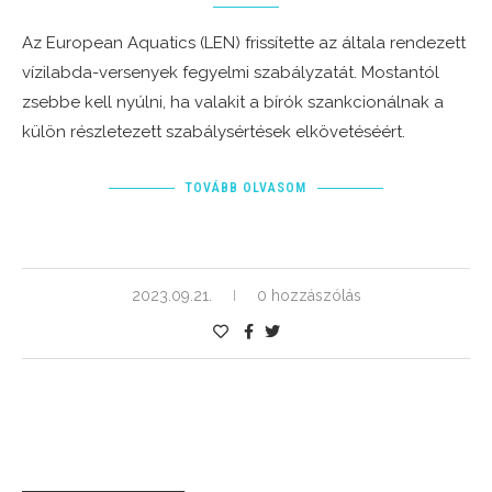
Az European Aquatics (LEN) frissítette az általa rendezett
vízilabda-versenyek fegyelmi szabályzatát. Mostantól
zsebbe kell nyúlni, ha valakit a bírók szankcionálnak a
külön részletezett szabálysértések elkövetéséért.
TOVÁBB OLVASOM
2023.09.21.
0 hozzászólás