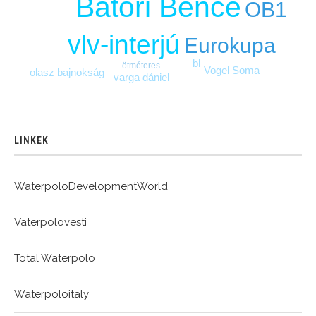
Bátori Bence
OB1
vlv-interjú
Eurokupa
bl
ötméteres
Vogel Soma
olasz bajnokság
varga dániel
LINKEK
WaterpoloDevelopmentWorld
Vaterpolovesti
Total Waterpolo
Waterpoloitaly