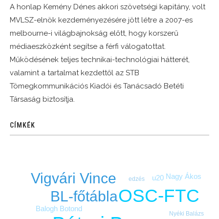
A honlap Kemény Dénes akkori szövetségi kapitány, volt
MVLSZ-elnök kezdeményezésére jött létre a 2007-es
melbourne-i világbajnokság előtt, hogy korszerű
médiaeszközként segítse a férfi válogatottat.
Működésének teljes technikai-technológiai hátterét,
valamint a tartalmat kezdettől az STB
Tömegkommunikációs Kiadói és Tanácsadó Betéti
Társaság biztosítja.
CÍMKÉK
Vigvári Vince
Nagy Ákos
u20
edzés
OSC-FTC
BL-főtábla
Balogh Botond
Nyéki Balázs