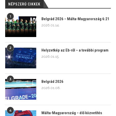
NÉPSZERŰ CIKKEK
1
Belgrád 2026 – Málta-Magyarország 6:21
2026.01.14.
2
Helyzetkép az Eb-ről – a további program
2026.01.15.
3
Belgrád 2026
2026.01.08.
4
Málta-Magyarország – élő közvetítés