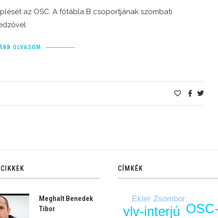
plését az OSC. A főtábla B csoportjának szombati
edzővel:
ÁBB OLVASOM
 CIKKEK
CÍMKÉK
Ekler Zsombor
Meghalt Benedek
OSC
vlv-interjú
Tibor