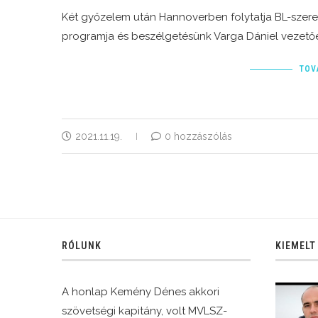
Két győzelem után Hannoverben folytatja BL-szere
programja és beszélgetésünk Varga Dániel vezető
TOV
2021.11.19.
0 hozzászólás
RÓLUNK
KIEMELT
A honlap Kemény Dénes akkori
szövetségi kapitány, volt MVLSZ-