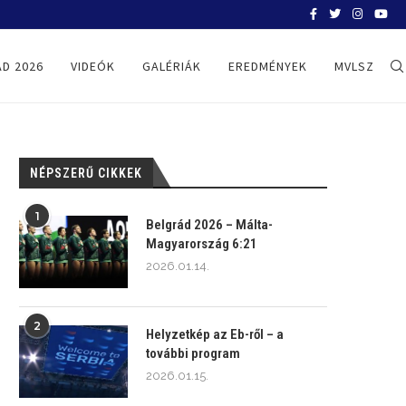
BELGRÁD 2026
D 2026
VIDEÓK
GALÉRIÁK
EREDMÉNYEK
MVLSZ
NÉPSZERŰ CIKKEK
1
Belgrád 2026 – Málta-
Magyarország 6:21
2026.01.14.
2
Helyzetkép az Eb-ről – a
további program
2026.01.15.