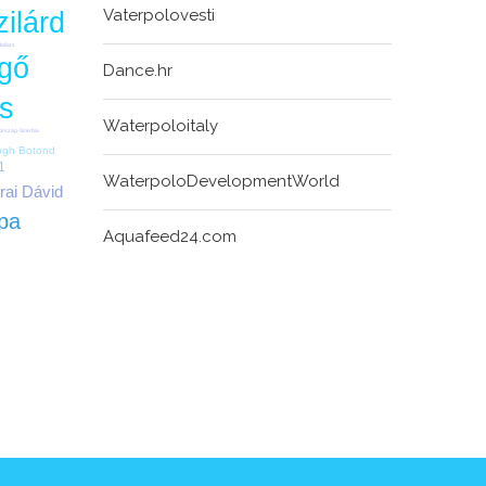
Vaterpolovesti
ilárd
Balázs
gő
Dance.hr
zs
Waterpoloitaly
ország-Szerbia
ogh Botond
1
WaterpoloDevelopmentWorld
rai Dávid
pa
Aquafeed24.com