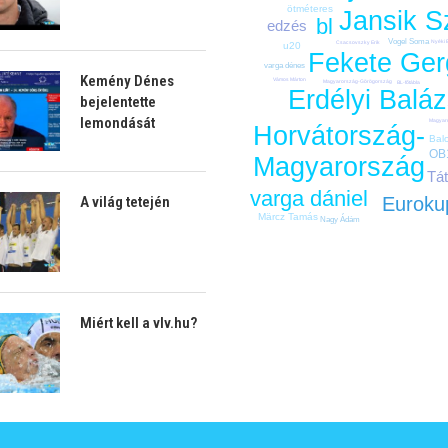
ötméteres
Jansik Sz
bl
edzés
Vogel Soma
Nyéki 
Csacsovszky Erik
u20
Fekete Ger
varga dénes
Kemény Dénes
Vámos Márton
Magyarország-Görögország
BL-főtábla
Erdélyi Balá
bejelentette
lemondását
Magyar
Horvátország-
Bal
OB
Magyarország
Tát
varga dániel
A világ tetején
Euroku
Märcz Tamás
Nagy Ádám
Miért kell a vlv.hu?