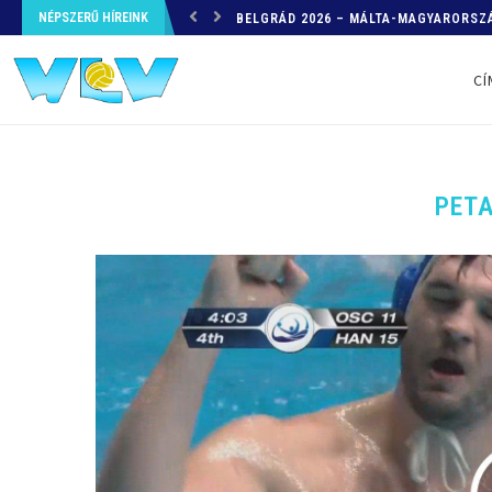
NÉPSZERŰ HÍREINK
HELYZETKÉP AZ EB-RŐL – A TOVÁBBI
CÍ
PET