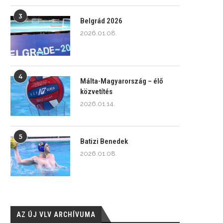
3
Belgrád 2026
2026.01.08.
4
Málta-Magyarország – élő
közvetítés
2026.01.14.
5
Batizi Benedek
2026.01.08.
AZ ÚJ VLV ARCHÍVUMA