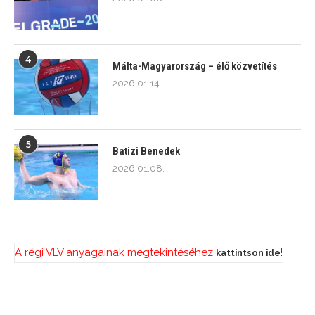
4
Málta-Magyarország – élő közvetítés
2026.01.14.
5
Batizi Benedek
2026.01.08.
A régi VLV anyagainak megtekintéséhez
!
kattintson ide