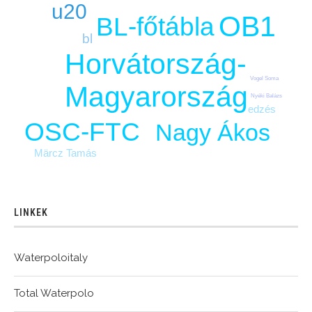
u20
OB1
BL-főtábla
bl
Horvátország-
Vogel Soma
Magyarország
Nyéki Balázs
edzés
OSC-FTC
Nagy Ákos
Märcz Tamás
LINKEK
Waterpoloitaly
Total Waterpolo