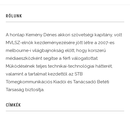
RÓLUNK
A honlap Kemény Dénes akkori szövetségi kapitány, volt
MVLSZ-elnök kezdeményezésére jött létre a 2007-es
melbourne-i világbajnokság előtt, hogy korszerű
médiaeszközként segítse a férfi válogatottat.
Működésének teljes technikai-technológiai hátterét,
valamint a tartalmat kezdettől az STB
Tömegkommunikációs Kiadói és Tanácsadó Betéti
Társaság biztosítja.
CÍMKÉK