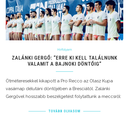
Hírfolyam
ZALÁNKI GERGŐ: “ERRE KI KELL TALÁLNUNK
VALAMIT A BAJNOKI DÖNTŐIG”
Ötméteresekkel kikapott a Pro Recco az Olasz Kupa
vasárnap délutáni döntőjében a Bresciától. Zalánki
Gergővel hosszabb beszélgetést folytattunk a meccsről:
TOVÁBB OLVASOM