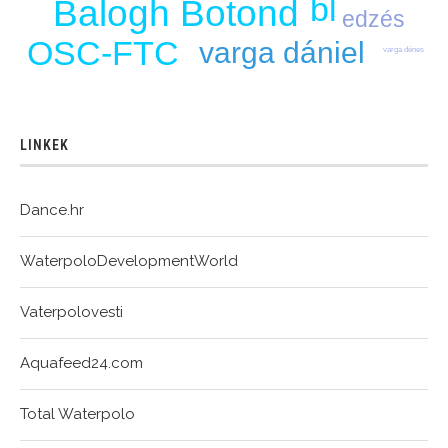
bl
Balogh Botond
edzés
OSC-FTC
varga dániel
varga dénes
LINKEK
Dance.hr
WaterpoloDevelopmentWorld
Vaterpolovesti
Aquafeed24.com
Total Waterpolo