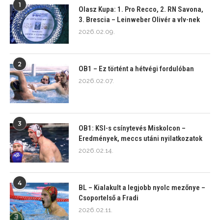
1
Olasz Kupa: 1. Pro Recco, 2. RN Savona,
3. Brescia – Leinweber Olivér a vlv-nek
2026.02.09.
2
OB1 – Ez történt a hétvégi fordulóban
2026.02.07.
3
OB1: KSI-s csínytevés Miskolcon –
Eredmények, meccs utáni nyilatkozatok
2026.02.14.
4
BL – Kialakult a legjobb nyolc mezőnye –
Csoportelső a Fradi
2026.02.11.