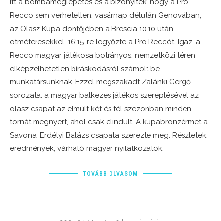
Itt a bombameglepetés és a bizonyíték, hogy a Pro
Recco sem verhetetlen: vasárnap délután Genovában,
az Olasz Kupa döntőjében a Brescia 10:10 után
ötméteresekkel, 16:15-re legyőzte a Pro Reccót. Igaz, a
Recco magyar játékosa botrányos, nemzetközi téren
elképzelhetetlen bíráskodásról számolt be
munkatársunknak. Ezzel megszakadt Zalánki Gergő
sorozata: a magyar balkezes játékos szereplésével az
olasz csapat az elmúlt két és fél szezonban minden
tornát megnyert, ahol csak elindult. A kupabronzérmet a
Savona, Erdélyi Balázs csapata szerezte meg. Részletek,
eredmények, várható magyar nyilatkozatok:
TOVÁBB OLVASOM