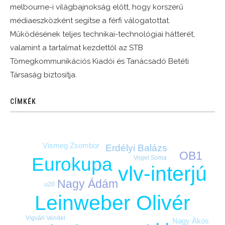
melbourne-i világbajnokság előtt, hogy korszerű
médiaeszközként segítse a férfi válogatottat.
Működésének teljes technikai-technológiai hátterét,
valamint a tartalmat kezdettől az STB
Tömegkommunikációs Kiadói és Tanácsadó Betéti
Társaság biztosítja.
CÍMKÉK
Vismeg Zsombor
Erdélyi Balázs
OB1
Vogel Soma
Eurokupa
vlv-interjú
Nagy Ádám
u20
Leinweber Olivér
Vigvári Vendel
Nagy Ákos