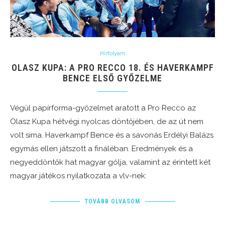
Hírfolyam
OLASZ KUPA: A PRO RECCO 18. ÉS HAVERKAMPF
BENCE ELSŐ GYŐZELME
Végül papírforma-győzelmet aratott a Pro Recco az
Olasz Kupa hétvégi nyolcas döntőjében, de az út nem
volt sima. Haverkampf Bence és a savonás Erdélyi Balázs
egymás ellen játszott a fináléban. Eredmények és a
negyeddöntők hat magyar gólja, valamint az érintett két
magyar játékos nyilatkozata a vlv-nek:
TOVÁBB OLVASOM