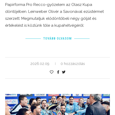
Papírforma Pro Recco-győzelem az Olasz Kupa
döntőjében. Leinweber Olivér a Savonával ezüstérmet
szerzett. Megmutatjuk elődöntőbeli négy gólját és
értékelést is közlünk tőle a kupahétvégéről:
TOVÁBB OLVASOM
2026.02.09.
0 hozzászólás