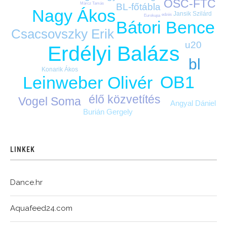
OSC-FTC
Märcz Tamás
BL-főtábla
Nagy Ákos
Jansik Szilárd
edzés
Eurokupa
Bátori Bence
Csacsovszky Erik
u20
Erdélyi Balázs
bl
Konarik Ákos
OB1
Leinweber Olivér
élő közvetítés
Vogel Soma
Angyal Dániel
Burián Gergely
LINKEK
Dance.hr
Aquafeed24.com