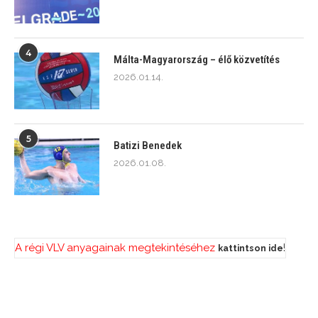
4
Málta-Magyarország – élő közvetítés
2026.01.14.
5
Batizi Benedek
2026.01.08.
A régi VLV anyagainak megtekintéséhez
!
kattintson ide