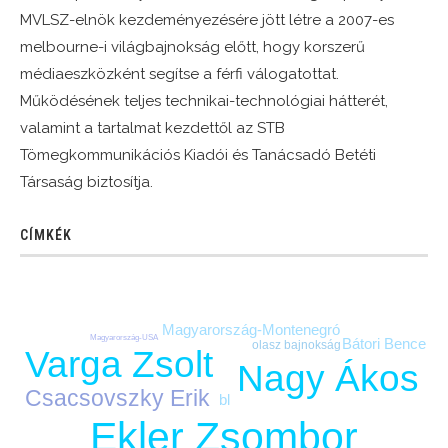
MVLSZ-elnök kezdeményezésére jött létre a 2007-es
melbourne-i világbajnokság előtt, hogy korszerű
médiaeszközként segítse a férfi válogatottat.
Működésének teljes technikai-technológiai hátterét,
valamint a tartalmat kezdettől az STB
Tömegkommunikációs Kiadói és Tanácsadó Betéti
Társaság biztosítja.
CÍMKÉK
Magyarország-Montenegró
Magyarország-USA
Bátori Bence
olasz bajnokság
Varga Zsolt
Nagy Ákos
Csacsovszky Erik
bl
Ekler Zsombor