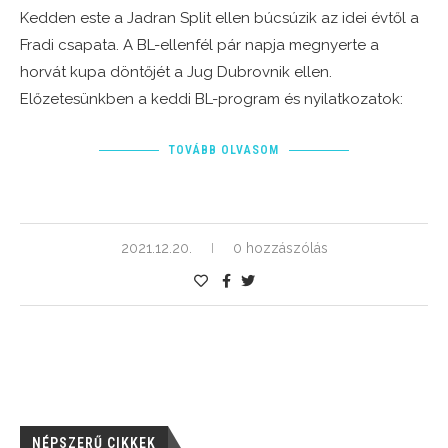
Kedden este a Jadran Split ellen búcsúzik az idei évtől a
Fradi csapata. A BL-ellenfél pár napja megnyerte a
horvát kupa döntőjét a Jug Dubrovnik ellen.
Előzetesünkben a keddi BL-program és nyilatkozatok:
TOVÁBB OLVASOM
2021.12.20.
0 hozzászólás
NÉPSZERŰ CIKKEK