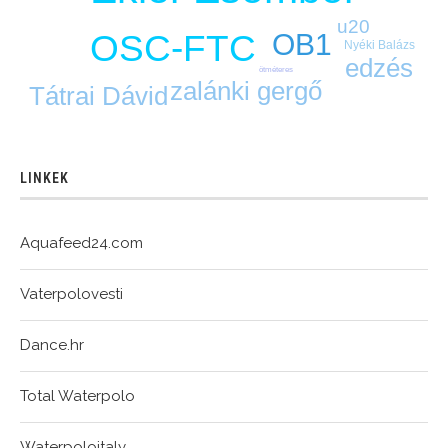
u20
OSC-FTC
OB1
Nyéki Balázs
edzés
ötméteres
zalánki gergő
Tátrai Dávid
LINKEK
Aquafeed24.com
Vaterpolovesti
Dance.hr
Total Waterpolo
Waterpoloitaly